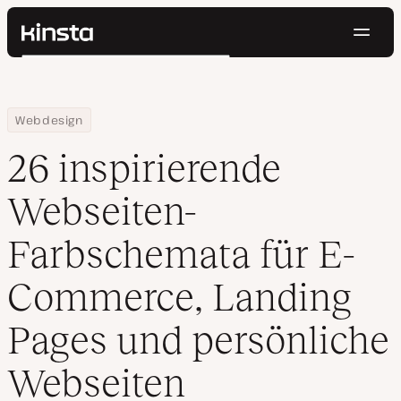
Navig
Kinsta®
Suchen
Plattform
Lösungen
Anmelden
Kostenlos testen
Home
Ressourcen Center
26 inspirierende Webseiten-Farbschemata für E-Commerce, Lan
Webdesign
Preise
Ressourcen
26 inspirierende
Kontakt
Webseiten-
Farbschemata für E-
Commerce, Landing
Pages und persönliche
Webseiten