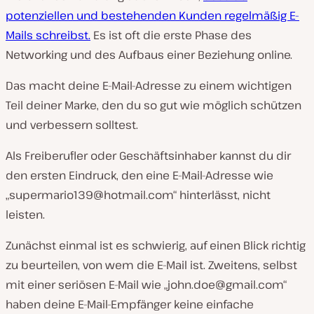
a
b
potenziellen und bestehenden Kunden regelmäßig E-
s
Mails schreibst.
Es ist oft die erste Phase des
p
i
Networking und des Aufbaus einer Beziehung online.
e
l
e
Das macht deine E-Mail-Adresse zu einem wichtigen
n
Teil deiner Marke, den du so gut wie möglich schützen
und verbessern solltest.
Als Freiberufler oder Geschäftsinhaber kannst du dir
den ersten Eindruck, den eine E-Mail-Adresse wie
„
supermario139@hotmail.com
“ hinterlässt, nicht
leisten.
Zunächst einmal ist es schwierig, auf einen Blick richtig
zu beurteilen, von wem die E-Mail ist. Zweitens, selbst
mit einer seriösen E-Mail wie „
john.doe@gmail.com
“
haben deine E-Mail-Empfänger keine einfache