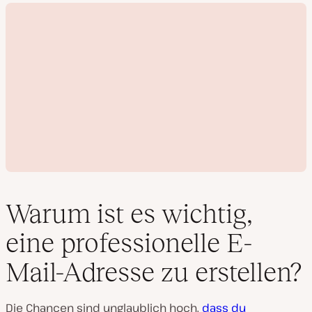
Warum ist es wichtig,
eine professionelle E-
V
Mail-Adresse zu erstellen?
i
d
e
o
Die Chancen sind unglaublich hoch,
dass du