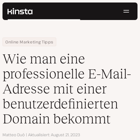
Navig
Kinsta®
Suchen
Plattform
Lösungen
Anmelden
Kostenlos testen
Home
Ressourcen Center
Wie man eine professionelle E-Mail-Adresse mit einer benutze
Online Marketing Tipps
Preise
Ressourcen
Wie man eine
Kontakt
professionelle E-Mail-
Adresse mit einer
benutzerdefinierten
Domain bekommt
Autor
Matteo Duò
Aktualisiert
August 21, 2023