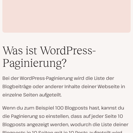
Was ist WordPress-
Paginierung?
V
i
Bei der WordPress-Paginierung wird die Liste der
d
e
Blogbeiträge oder anderer Inhalte deiner Webseite in
o
a
einzelne Seiten aufgeteilt.
b
s
p
Wenn du zum Beispiel 100 Blogposts hast, kannst du
i
die Paginierung so einstellen, dass auf jeder Seite 10
e
l
Blogposts angezeigt werden, wodurch die Liste deiner
e
n
Blogposts in 10 Seiten mit je 10 Posts aufgeteilt wird.