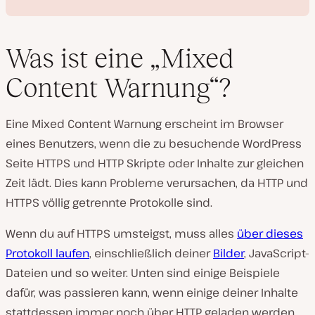
Was ist eine „Mixed
Content Warnung“?
V
i
Eine Mixed Content Warnung erscheint im Browser
d
e
eines Benutzers, wenn die zu besuchende WordPress
o
a
Seite HTTPS und HTTP Skripte oder Inhalte zur gleichen
b
s
Zeit lädt. Dies kann Probleme verursachen, da HTTP und
p
HTTPS völlig getrennte Protokolle sind.
i
e
l
Wenn du auf HTTPS umsteigst, muss alles
über dieses
e
n
Protokoll laufen
, einschließlich deiner
Bilder
, JavaScript-
Dateien und so weiter. Unten sind einige Beispiele
dafür, was passieren kann, wenn einige deiner Inhalte
stattdessen immer noch über HTTP geladen werden.