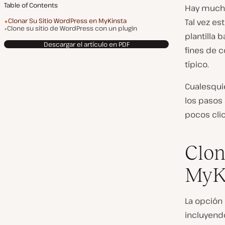
Table of Contents
Hay mucha
Clonar Su Sitio WordPress en MyKinsta
Tal vez es
Clone su sitio de WordPress con un plugin
plantilla 
Descargar el artículo en PDF
fines de c
típico.
Cualesquie
los pasos
pocos clic
Clon
MyK
La opción
incluyend