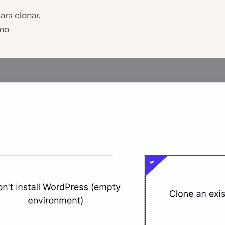
ara clonar.
rno