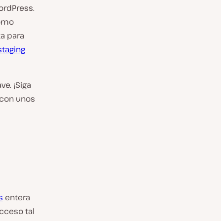
ordPress.
como
ta para
staging
ve. ¡Siga
 con unos
s
entera
cceso tal