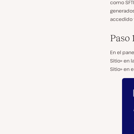
como SFTP
generados
accedido v
Paso 
En el pane
Sitio» en l
Sitio» en 