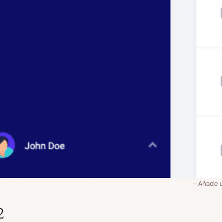
Añade u
2