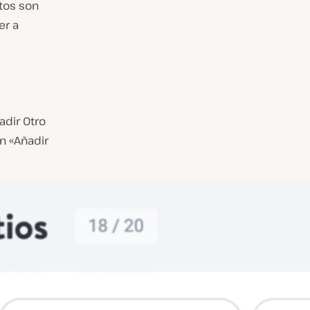
tos son
er a
adir Otro
en «Añadir