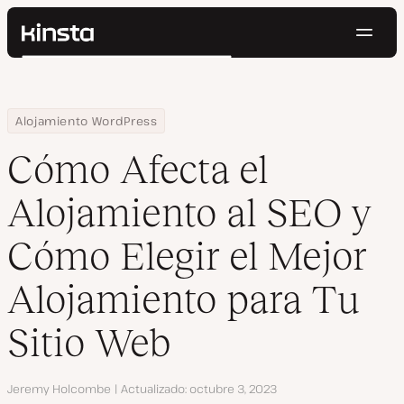
Naveg
Kinsta®
Buscar
Plataforma
Soluciones
Iniciar Sesión
Pruébalo gratis
Home
Centro de Recursos
Blog
Cómo Afecta el Alojamiento al SEO y Cómo Elegir el Mejor Alojami
Alojamiento WordPress
Precios
Recursos
Cómo Afecta el
Contacto
Alojamiento al SEO y
Cómo Elegir el Mejor
Alojamiento para Tu
Sitio Web
Autor
Jeremy Holcombe
Actualizado
octubre 3, 2023