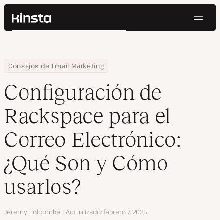
Naveg
Kinsta®
Buscar
Plataforma
Soluciones
Iniciar Sesión
Pruébalo gratis
Home
Centro de Recursos
Blog
Configuración de Rackspace para el Correo Electrónico: ¿Qué So
Consejos de Email Marketing
Precios
Recursos
Configuración de
Contacto
Rackspace para el
Correo Electrónico:
¿Qué Son y Cómo
usarlos?
Autor
Jeremy Holcombe
Actualizado
febrero 7, 2025