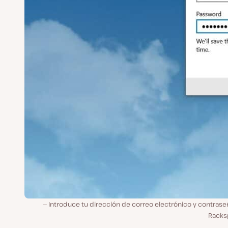
Introduce tu dirección de correo electrónico y contrase
Racks