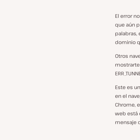
El error n
que aún 
palabras, 
dominio qu
Otros nav
mostrarte 
ERR_TUNNE
Este es u
en el nav
Chrome, e
web está c
mensaje de