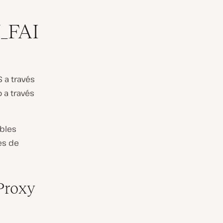
_FAI
 a través
 a través
bles
es de
Proxy