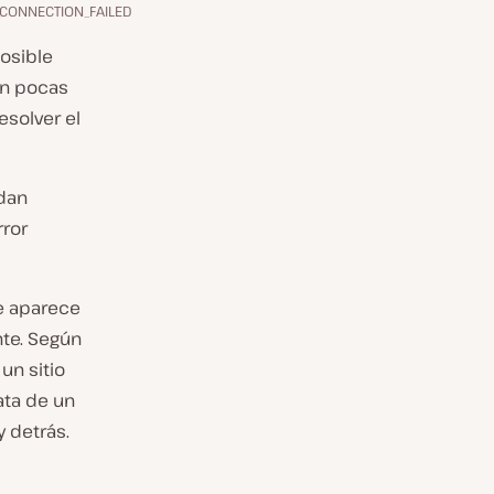
CONNECTION_FAILED
posible
 En pocas
esolver el
dan
rror
e aparece
te. Según
un sitio
ata de un
 detrás.