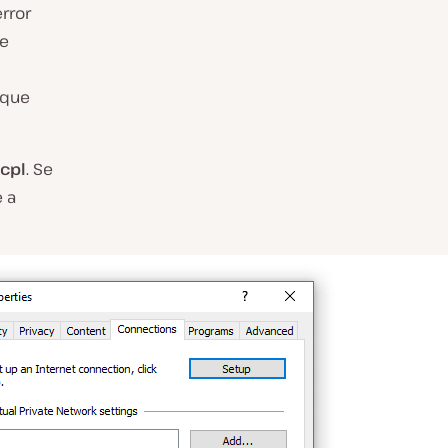
rror
te
 que
.cpl
. Se
e a