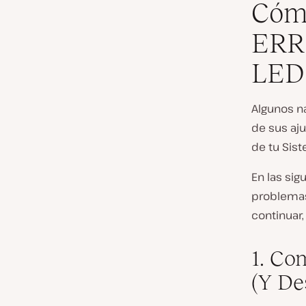
Cómo
ERR
LED 
Algunos na
de sus aju
de tu Sist
En las si
problemas
continua
1. Co
(Y De