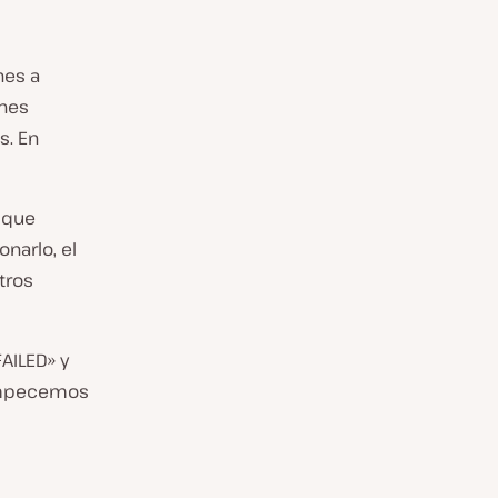
nes a
ones
s. En
 que
narlo, el
tros
AILED» y
¡Empecemos