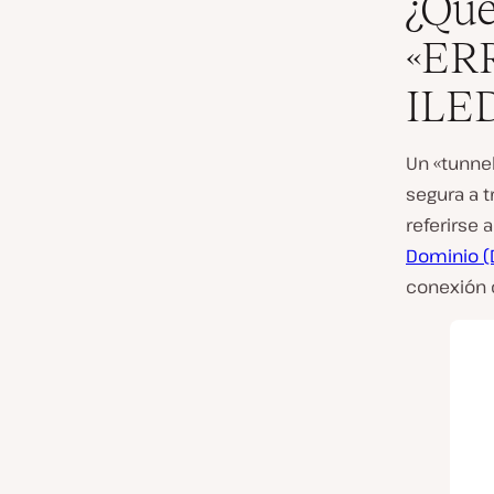
¿Qué
«ER
ILE
Un «tunne
segura a t
referirse
Dominio (
conexión 