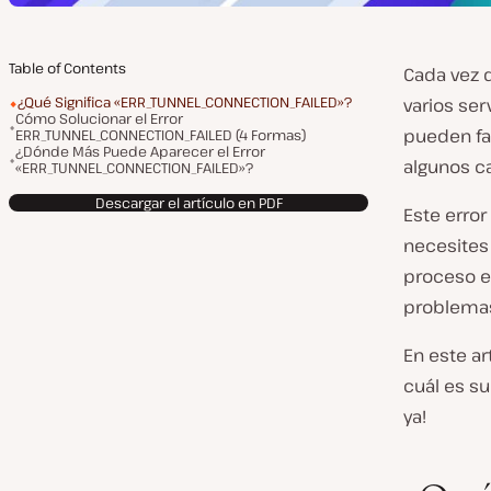
Table of Contents
Cada vez q
¿Qué Significa «ERR_TUNNEL_CONNECTION_FAILED»?
varios ser
Cómo Solucionar el Error
pueden fa
ERR_TUNNEL_CONNECTION_FAILED (4 Formas)
¿Dónde Más Puede Aparecer el Error
algunos c
«ERR_TUNNEL_CONNECTION_FAILED»?
Descargar el artículo en PDF
Este erro
necesites 
proceso e
problemas
En este a
cuál es s
ya!