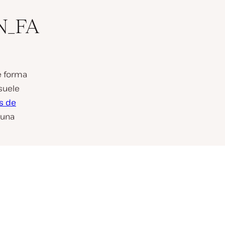
N_FA
e forma
suele
s de
 una