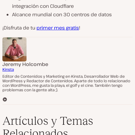
integración con Cloudflare
Alcance mundial con 30 centros de datos
¡Disfruta de tu
primer mes gratis
!
Jeremy Holcombe
Kinsta
Editor de Contenidos y Marketing en Kinsta, Desarrollador Web de
WordPress y Redactor de Contenidos. Aparte de todo lo relacionado
con WordPress, me gusta la playa, el golf y el cine. También tengo
problemas con la gente alta ;).
L
i
n
k
Artículos y Temas
e
d
Relacionados
I