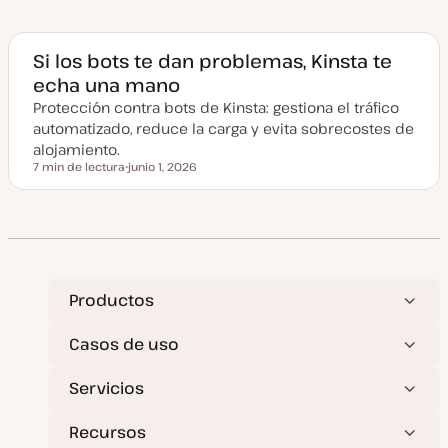
e
c
h
a
a
Si los bots te dan problemas, Kinsta te
c
echa una mano
t
u
Protección contra bots de Kinsta: gestiona el tráfico
a
l
automatizado, reduce la carga y evita sobrecostes de
i
z
alojamiento.
a
7 min de lectura
junio 1, 2026
d
Tiempo de lectura
F
a
e
c
h
a
a
c
t
u
a
Productos
l
i
z
Casos de uso
a
d
a
Servicios
Recursos