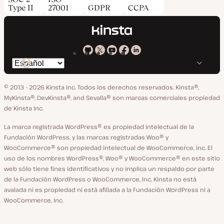
Type II
27001
GDPR
CCPA
Kinsta
Kinsta
Kinsta
Kinsta
Kinsta
Cambiar
en
en
en
en
en
idioma
GitHub
X
YouTube
Facebook
LinkedIn
© 2013 - 2026 Kinsta Inc. Todos los derechos reservados.
Kinsta®,
MyKinsta®, DevKinsta®, and Sevalla® son marcas comerciales propiedad
de Kinsta Inc.
La marca registrada WordPress® es propiedad intelectual de la
Fundación WordPress, y las marcas registradas Woo® y
WooCommerce® son propiedad intelectual de WooCommerce, Inc. El
uso de los nombres WordPress®, Woo® y WooCommerce® en este sitio
web sólo tiene fines identificativos y no implica un respaldo por parte
de la Fundación WordPress o WooCommerce, Inc. Kinsta no está
avalada ni es propiedad ni está afiliada a la Fundación WordPress ni a
WooCommerce, Inc.