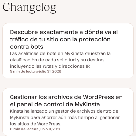
Changelog
Descubre exactamente a dónde va el
tráfico de tu sitio con la protección
contra bots
Las analíticas de bots en MyKinsta muestran la
clasificación de cada solicitud y su destino,
incluyendo las rutas y direcciones IP.
5 min de lectura
julio 31, 2026
Tiempo de lectura
F
e
c
h
a
a
Gestionar los archivos de WordPress en
c
el panel de control de MyKinsta
t
u
Kinsta ha lanzado un gestor de archivos dentro de
a
l
MyKinsta para ahorrar aún más tiempo al gestionar
i
z
los sitios de WordPress.
a
6 min de lectura
junio 11, 2026
d
Tiempo de lectura
F
a