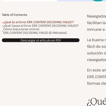
Table of Contents
Navegado
¿Qué Es el Error ERR_CONTENT_DECODING_FAILED?
facilitan 
¿Qué Causa el Error ERR_CONTENT_DECODING_FAILED?
inmune a 
Cómo Solucionar el Error
ERR_CONTENT_DECODING_FAILED (6 Métodos)
La buena 
Descargar el artículo en PDF
fácil de s
solución 
navegador
En este a
ERR_CONTE
formas de
¿Qué