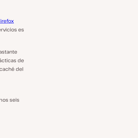
irefox
ervicios es
astante
tácticas de
 caché del
mos seis