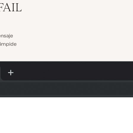
FAIL
ensaje
 impide