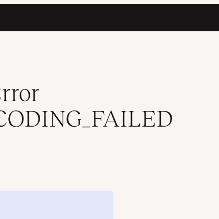
dos)
rror
CODING_FAILED