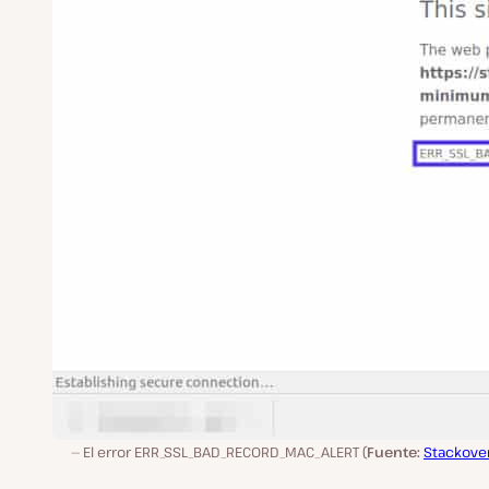
El error ERR_SSL_BAD_RECORD_MAC_ALERT (
Fuente:
Stackove