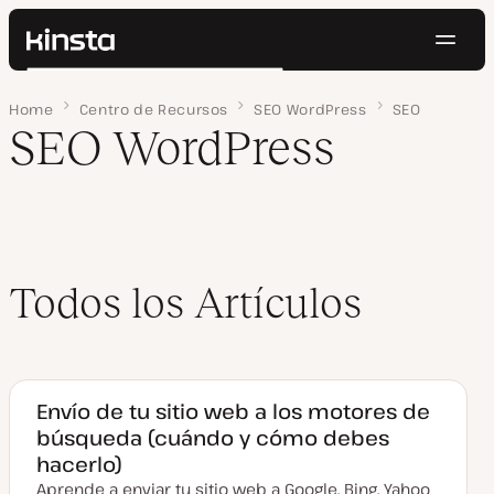
Naveg
Kinsta®
Buscar
Plataforma
Home
Página 2
Centro de Recursos
SEO WordPress
SEO
Soluciones
Iniciar Sesión
Pruébalo gratis
SEO WordPress
Precios
Recursos
Contacto
Todos los Artículos
Envío de tu sitio web a los motores de
búsqueda (cuándo y cómo debes
hacerlo)
Aprende a enviar tu sitio web a Google, Bing, Yahoo