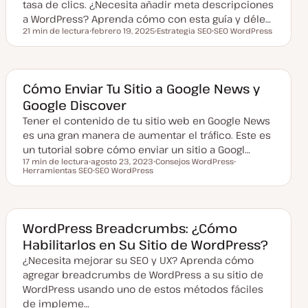
tasa de clics. ¿Necesita añadir meta descripciones
d
a WordPress? Aprenda cómo con esta guía y déle…
a
21 min de lectura
febrero 19, 2025
Estrategia SEO
SEO WordPress
Tiempo de lectura
F
T
T
e
e
e
c
m
m
h
a
a
a
a
Cómo Enviar Tu Sitio a Google News y
c
Google Discover
t
u
Tener el contenido de tu sitio web en Google News
a
l
es una gran manera de aumentar el tráfico. Este es
i
z
un tutorial sobre cómo enviar un sitio a Googl…
a
17 min de lectura
agosto 23, 2023
Consejos WordPress
d
Tiempo de lectura
Herramientas SEO
F
SEO WordPress
T
T
a
e
T
e
e
c
e
m
m
h
m
a
a
a
a
a
c
WordPress Breadcrumbs: ¿Cómo
t
Habilitarlos en Su Sitio de WordPress?
u
a
¿Necesita mejorar su SEO y UX? Aprenda cómo
l
i
agregar breadcrumbs de WordPress a su sitio de
z
a
WordPress usando uno de estos métodos fáciles
d
de impleme…
a