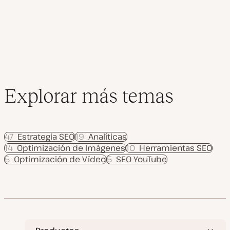
z
entradas
a
d
a
Explorar más temas
47
Estrategia SEO
19
Analíticas
14
Optimización de Imágenes
10
Herramientas SEO
5
Optimización de Vídeo
5
SEO YouTube