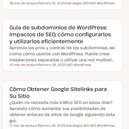
18 min de lectura
febrero 19, 2025
Estrategia SEO
SEO WordPress
Tiempo de lectura
F
T
T
e
e
e
c
m
m
h
a
a
a
a
Guía de subdominios de WordPress:
c
Impactos de SEO, cómo configurarlos
t
u
y utilizarlos eficientemente
a
l
Aprenda los pros y contras de los subdominios, así
i
z
como cómo usarlos con WordPress. Puede crear
a
instalaciones separadas o utilizar una red multisit…
d
a
10 min de lectura
febrero 26, 2025
SEO WordPress
Tiempo de lectura
F
T
e
e
c
m
h
a
a
a
Cómo Obtener Google Sitelinks para
c
Su Sitio
t
u
¿Quién no necesita más tráfico SEO en estos días?
a
l
Aprenda cómo aumentar sus posibilidades de
i
z
obtener enlaces de sitios de Google siguiendo esta
a
guí…
d
a
17 min de lectura
febrero 26, 2025
Estrategia SEO
SEO WordPress
Tiempo de lectura