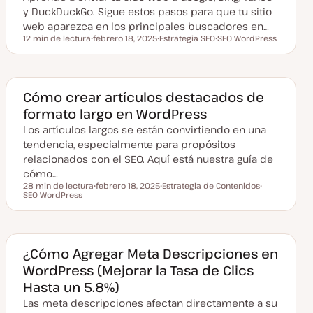
y DuckDuckGo. Sigue estos pasos para que tu sitio
web aparezca en los principales buscadores en…
12 min de lectura
febrero 18, 2025
Estrategia SEO
SEO WordPress
Tiempo de lectura
F
T
T
e
e
e
c
m
m
h
a
a
a
a
Cómo crear artículos destacados de
c
formato largo en WordPress
t
u
Los artículos largos se están convirtiendo en una
a
l
tendencia, especialmente para propósitos
i
z
relacionados con el SEO. Aquí está nuestra guía de
a
cómo…
d
a
28 min de lectura
febrero 18, 2025
Estrategia de Contenidos
Tiempo de lectura
SEO WordPress
F
T
T
e
e
e
c
m
m
h
a
a
a
a
c
¿Cómo Agregar Meta Descripciones en
t
WordPress (Mejorar la Tasa de Clics
u
a
Hasta un 5.8%)
l
i
Las meta descripciones afectan directamente a su
z
a