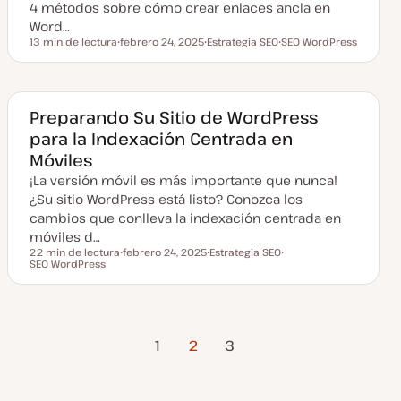
a
4 métodos sobre cómo crear enlaces ancla en
d
Word…
a
13 min de lectura
febrero 24, 2025
Estrategia SEO
SEO WordPress
Tiempo de lectura
F
T
T
e
e
e
c
m
m
h
a
a
a
a
Preparando Su Sitio de WordPress
c
para la Indexación Centrada en
t
u
Móviles
a
l
¡La versión móvil es más importante que nunca!
i
z
¿Su sitio WordPress está listo? Conozca los
a
cambios que conlleva la indexación centrada en
d
a
móviles d…
22 min de lectura
febrero 24, 2025
Estrategia SEO
Tiempo de lectura
SEO WordPress
F
T
T
e
e
e
c
m
m
h
a
a
a
a
Página
Página
Paginación
c
1
2
3
t
Anterior
siguiente
u
a
de
l
i