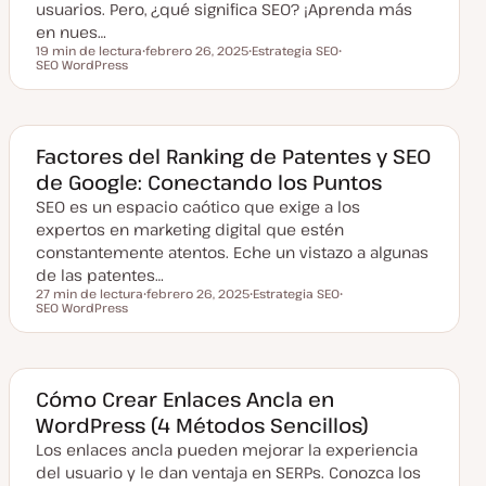
usuarios. Pero, ¿qué significa SEO? ¡Aprenda más
a
en nues…
19 min de lectura
febrero 26, 2025
Estrategia SEO
Tiempo de lectura
SEO WordPress
F
T
T
e
e
e
c
m
m
h
a
a
a
a
c
Factores del Ranking de Patentes y SEO
t
de Google: Conectando los Puntos
u
a
SEO es un espacio caótico que exige a los
l
i
expertos en marketing digital que estén
z
a
constantemente atentos. Eche un vistazo a algunas
d
de las patentes…
a
27 min de lectura
febrero 26, 2025
Estrategia SEO
Tiempo de lectura
SEO WordPress
F
T
T
e
e
e
c
m
m
h
a
a
a
a
c
Cómo Crear Enlaces Ancla en
t
WordPress (4 Métodos Sencillos)
u
a
Los enlaces ancla pueden mejorar la experiencia
l
i
del usuario y le dan ventaja en SERPs. Conozca los
z