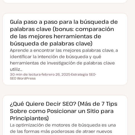
F
T
T
e
e
e
c
m
m
h
a
a
a
a
Guía paso a paso para la búsqueda de
c
palabras clave (bonus: comparación
t
u
de las mejores herramientas de
a
l
búsqueda de palabras clave)
i
z
Aprende a encontrar las mejores palabras clave, a
a
d
identificar la intención de búsqueda y qué
a
herramientas de investigación de palabras clave
utiliz…
30 min de lectura
febrero 26, 2025
Estrategia SEO
Tiempo de lectura
SEO WordPress
F
T
T
e
e
e
c
m
m
h
a
a
a
a
c
¿Qué Quiere Decir SEO? (Más de 7 Tips
t
Sobre como Posicionar un Sitio para
u
a
Principiantes)
l
i
La optimización de motores de búsqueda es una
z
a
de las formas más poderosas de atraer nuevos
d