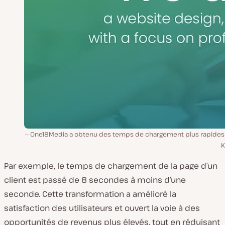
One18Media a obtenu des temps de chargement plus rapides
K
Par exemple, le temps de chargement de la page d’un
client est passé de 8 secondes à moins d’une
seconde. Cette transformation a amélioré la
satisfaction des utilisateurs et ouvert la voie à des
opportunités de revenus plus élevés, tout en réduisant