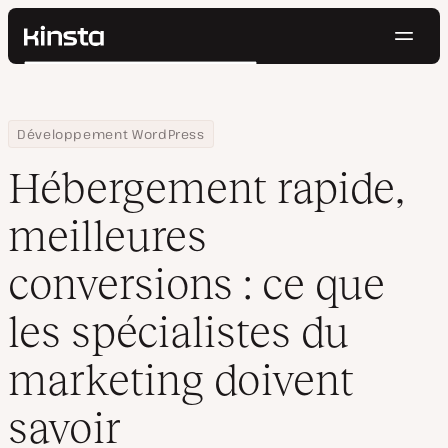
Navig
Kinsta®
Rechercher
Plateforme
Solutions
Connexion
Essayer gratuitement
Home
Centre de ressources
Blog
Hébergement rapide, meilleures conversions : ce que les spécia
Développement WordPress
Prix
Ressources
Hébergement rapide,
Contact
meilleures
conversions : ce que
les spécialistes du
marketing doivent
savoir