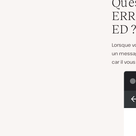
Qu’e
ERR
ED 
Lorsque vo
un messag
car il vou