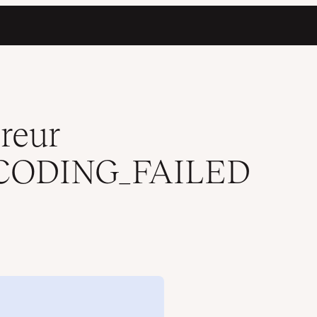
hodes)
reur
CODING_FAILED