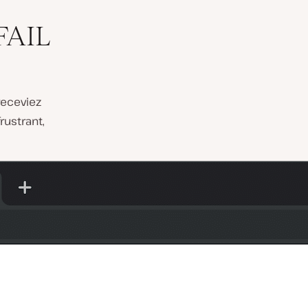
FAIL
receviez
ustrant,