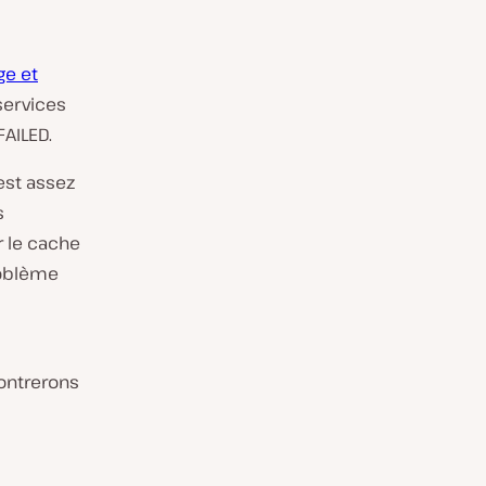
ge et
services
FAILED.
est assez
s
 le cache
roblème
ontrerons