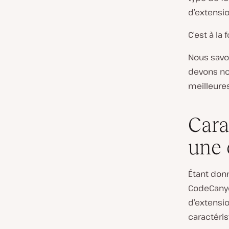
d’extensi
C’est à la
Nous savo
devons nou
meilleures
Cara
une 
Étant don
CodeCanyo
d’extensi
caractéris