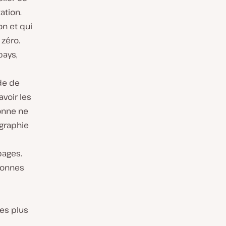
ation.
n et qui
zéro.
pays,
de de
voir les
onne ne
ographie
pages.
lonnes
les plus