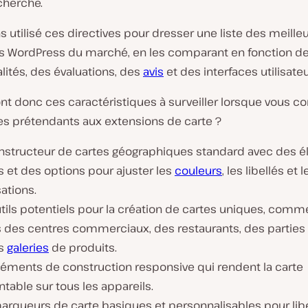
cherche.
 utilisé ces directives pour dresser une liste des meille
s WordPress du marché, en les comparant en fonction d
lités, des évaluations, des
avis
et des interfaces utilisateu
nt donc ces caractéristiques à surveiller lorsque vous c
es prétendants aux extensions de carte ?
nstructeur de cartes géographiques standard avec des 
s et des options pour ajuster les
couleurs
, les libellés et l
sations.
tils potentiels pour la création de cartes uniques, comm
s des centres commerciaux, des restaurants, des parties
es
galeries
de produits.
léments de construction responsive qui rendent la carte
table sur tous les appareils.
arqueurs de carte basiques et personnalisables pour libe