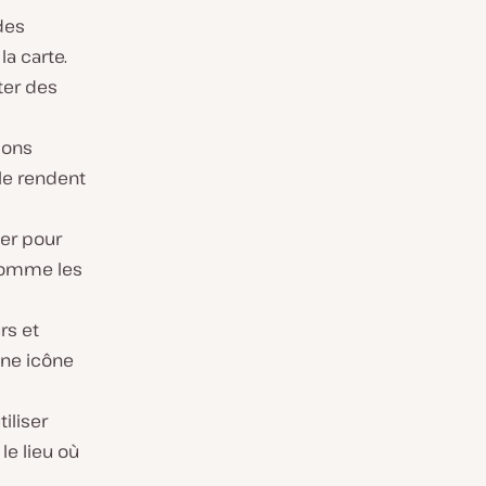
des
la carte.
ter des
ions
le rendent
uer pour
 comme les
rs et
une icône
iliser
le lieu où