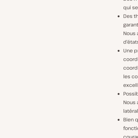
qui se
Des t
garan
Nous 
d’état
Une pr
coordo
coordo
les co
excell
Possib
Nous 
latéra
Bien q
foncti
coura