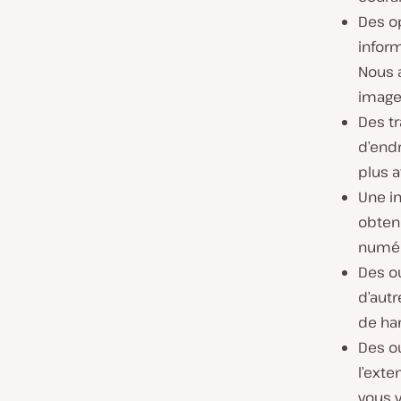
Des op
inform
Nous a
images
Des t
d’end
plus a
Une in
obten
numér
Des o
d’aut
de ham
Des ou
l’exte
vous v