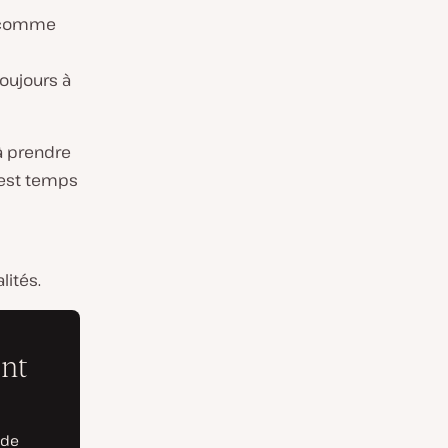
s comme
oujours à
 à prendre
 est temps
lités.