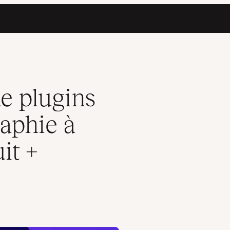
isir en 2026 (gratuit + premium)
de plugins
aphie à
it +