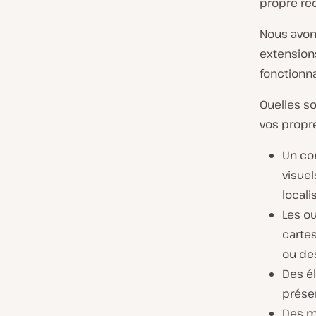
propre re
Nous avons
extension
fonctionna
Quelles so
vos propr
Un co
visuel
locali
Les ou
carte
ou d
Des é
présen
Des m