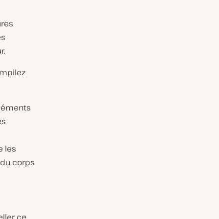
ures
es
r.
ompilez
éléments
es
e les
 du corps
ller ce