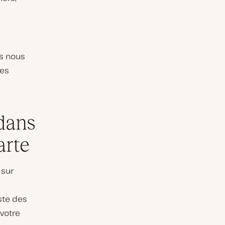
is nous
les
 dans
arte
 sur
ste des
votre