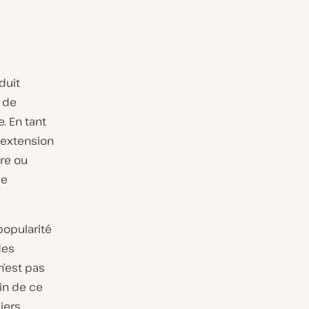
duit
 de
. En tant
 extension
ure ou
de
opularité
des
n’est pas
in de ce
iers,