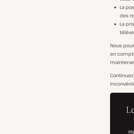
La po
des re
La pr
téléve
Nous pourr
en compte
maintenant
Continuez 
inconvénie