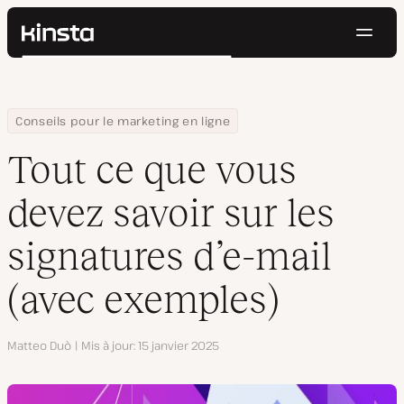
Navig
Kinsta®
Rechercher
Plateforme
Solutions
Connexion
Essayer gratuitement
Home
Centre de ressources
Blog
Tout ce que vous devez savoir sur les signatures d’e-mail (avec
Conseils pour le marketing en ligne
Prix
Ressources
Tout ce que vous
Contact
devez savoir sur les
signatures d’e-mail
(avec exemples)
Auteur
Matteo Duò
Mis à jour
15 janvier 2025