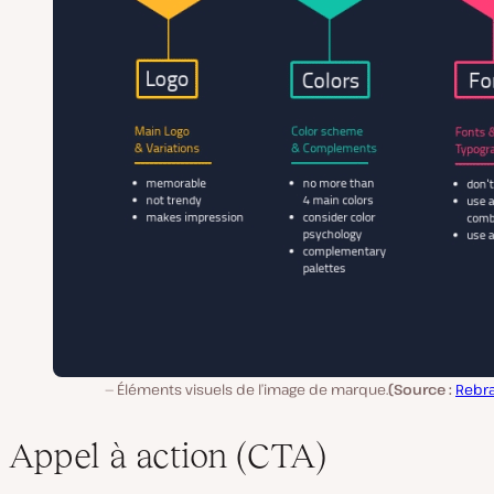
Éléments visuels de l’image de marque.
(Source :
Rebra
Appel à action (CTA)