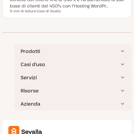
base di clienti del 450% con l'Hosting WordPr…
9 min di lettura
Caso di Studio
Tempo di lettura
P
o
s
t
t
y
p
e
Prodotti
Casi d’uso
Servizi
Risorse
Azienda