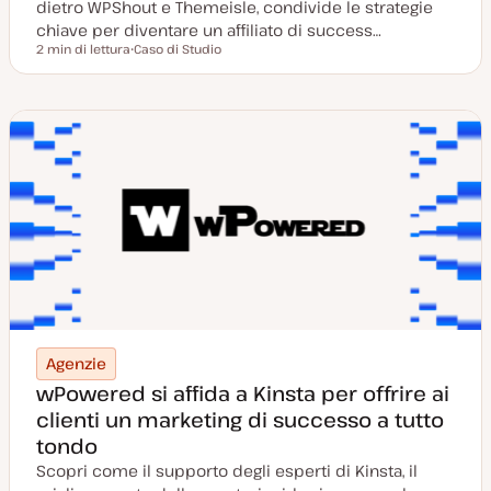
dietro WPShout e Themeisle, condivide le strategie
chiave per diventare un affiliato di success…
2 min di lettura
Caso di Studio
Tempo di lettura
P
o
s
t
t
y
p
e
Agenzie
wPowered si affida a Kinsta per offrire ai
clienti un marketing di successo a tutto
tondo
Scopri come il supporto degli esperti di Kinsta, il