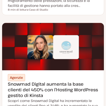
miglioramento delle prestazioni, la sicurezza e la
facilità di gestione hanno portato alla cres…
8 min di lettura
Caso di Studio
Tempo di lettura
P
o
s
t
t
y
p
e
Agenzie
Snowmad Digital aumenta la base
clienti del 450% con l’Hosting WordPress
gestito di Kinsta
Scopri come Snowmad Digital ha incrementato le
vendite dei clienti fino al 348% e ha aumentato la sua