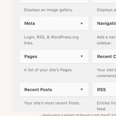
Aggiungere il widget di Breadcrumb NavXT al 