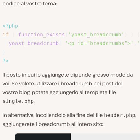
codice al vostro tema:
<?php
if
(
function_exists
(
'yoast_breadcrumb'
)
)
{
yoast_breadcrumb
(
'<p id="breadcrumbs">'
,
'
}
?>
Il posto in cui lo aggiungete dipende grosso modo da
voi. Se volete utilizzare i breadcrumb nei post del
vostro blog, potete aggiungerlo al template file
.
single.php
In alternativa, incollandolo alla fine del file
,
header.php
aggiungerete i breadcrumb all’intero sito: