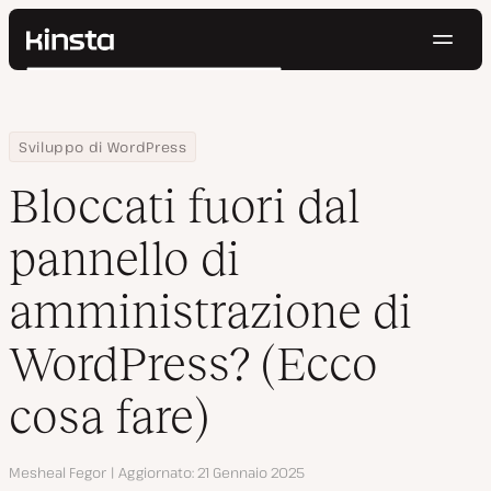
Navig
Kinsta®
Cerca
Piattaforma
Soluzioni
Accedi
Prova gratis
Home
Centro Risorse
Blog
Bloccati fuori dal pannello di amministrazione di WordPress? (Ec
Sviluppo di WordPress
Prezzi
Risorse
Bloccati fuori dal
Contatti
pannello di
amministrazione di
WordPress? (Ecco
cosa fare)
Autore
Mesheal Fegor
Aggiornato
21 Gennaio 2025