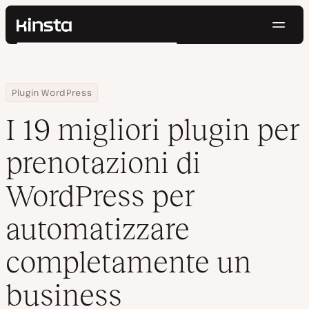
Navig
Kinsta®
Cerca
Piattaforma
Soluzioni
Accedi
Prova gratis
Home
Centro Risorse
Blog
I 19 migliori plugin per prenotazioni di WordPress per automat
Plugin WordPress
Prezzi
Risorse
I 19 migliori plugin per
Contatti
prenotazioni di
WordPress per
automatizzare
completamente un
business