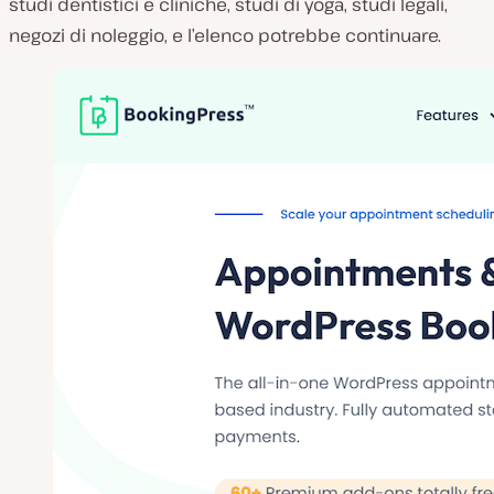
studi dentistici e cliniche, studi di yoga, studi legali,
negozi di noleggio, e l’elenco potrebbe continuare.