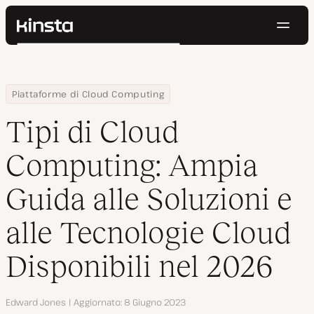
Navig
Kinsta®
Cerca
Piattaforma
Soluzioni
Accedi
Prova gratis
Home
Centro Risorse
Blog
Tipi di Cloud Computing: Ampia Guida alle Soluzioni e alle Tecnol
Piattaforme di Cloud Computing
Prezzi
Risorse
Tipi di Cloud
Contatti
Computing: Ampia
Guida alle Soluzioni e
alle Tecnologie Cloud
Disponibili nel 2026
Autore
Edward Jones
Aggiornato
8 Giugno 2023