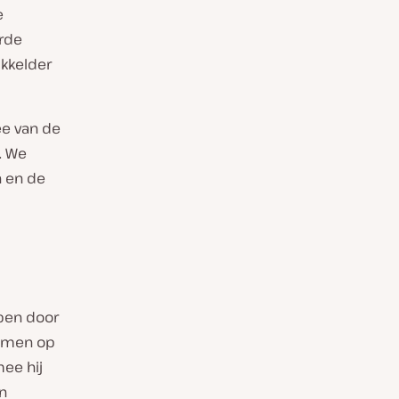
e
erde
ikkelder
ee van de
. We
n en de
pen door
lemen op
mee hij
an