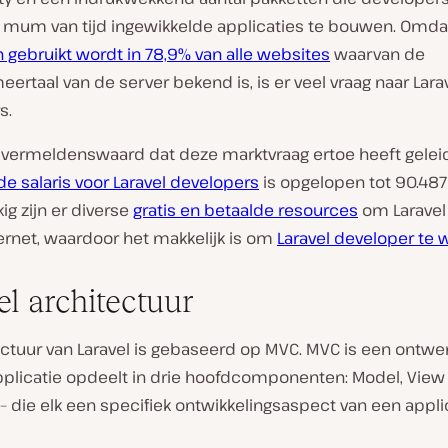
 mum van tijd ingewikkelde applicaties te bouwen. Omd
 gebruikt wordt in 78,9% van alle websites
waarvan de
rtaal van de server bekend is, is er veel vraag naar Lara
s.
k vermeldenswaard dat deze marktvraag ertoe heeft gelei
e salaris voor Laravel developers
is opgelopen tot 90.487 
kig zijn er diverse
gratis en betaalde resources
om Laravel 
ernet, waardoor het makkelijk is om
Laravel developer te
el architectuur
ectuur van Laravel is gebaseerd op MVC. MVC is een ontw
pplicatie opdeelt in drie hoofdcomponenten: Model, View
 – die elk een specifiek ontwikkelingsaspect van een appli