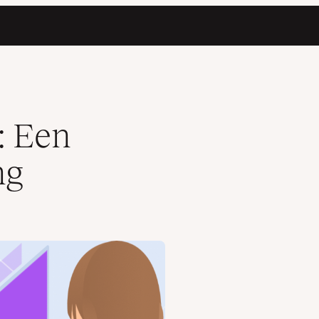
: Een
ng