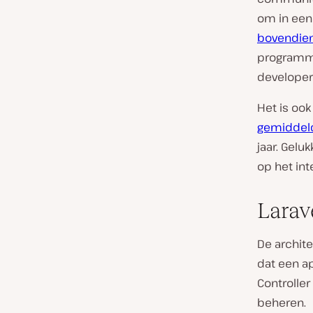
om in een
bovendien
programmee
developer
Het is oo
gemiddeld
jaar. Geluk
op het int
Larav
De archit
dat een a
Controller
beheren.