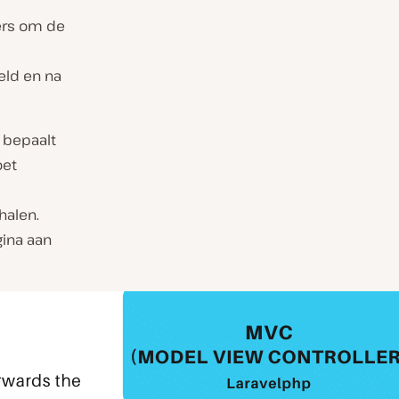
ers om de
keld en na
, bepaalt
oet
halen.
ina aan