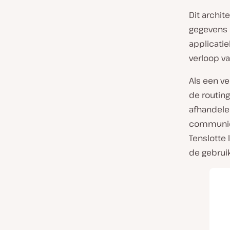
Dit archi
gegevens 
applicatie
verloop va
Als een ve
de routin
afhandele
communice
Tenslotte 
de gebruik