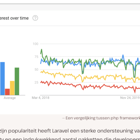
Een vergelijking tussen php framewor
jn populariteit heeft Laravel een sterke ondersteuning va
 en een indrukwekkend aantal pakketten die developer