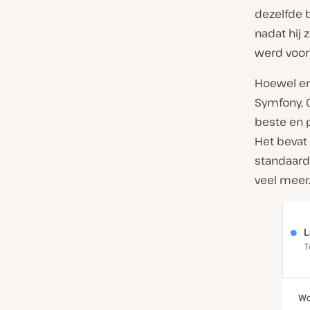
dezelfde b
nadat hij
werd voor 
Hoewel er
Symfony, 
beste en p
Het bevat 
standaardp
veel meer