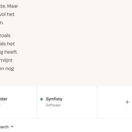
te. Maar
ol het
n.
zoals
als het
g heeft.
mlijnt
en nog