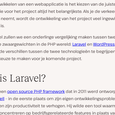
twikkelen van een webapplicatie is het kiezen van de juist
e voor het project altijd het belangrijkste. Als je de verke
 neemt, wordt de ontwikkeling van het project veel ingew
is.
ikel zullen we een onderlinge vergelijking maken tussen tw
 zwaargewichten in de PHP wereld:
Laravel
en
WordPress
 de verschillen tussen de twee technologieën te begrijpe
keuze te maken voor je komende project.
is Laravel?
 een
open source PHP framework
dat in 2011 werd ontwor
ell
– in de eerste plaats om zijn eigen ontwikkelingsprob
en zijn productiviteit te verhogen. Hij wilde een tool waar
oncentreren op bedrijfsgerelateerde features in plaats v