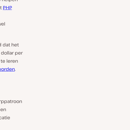
at
PHP
vel
d dat het
dollar per
te leren
 worden
.
erppatroon
 en
catie