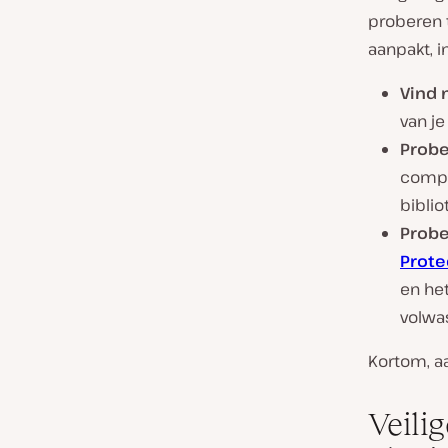
proberen t
aanpakt, 
Vind 
van j
Probe
compl
biblio
Probe
Prote
en het
volwa
Kortom, aa
Veili