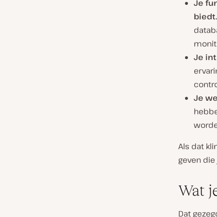
Je fu
biedt.
datab
monit
Je in
ervari
contr
Je we
hebbe
worde
Als dat kl
geven die 
Wat j
Dat gezeg