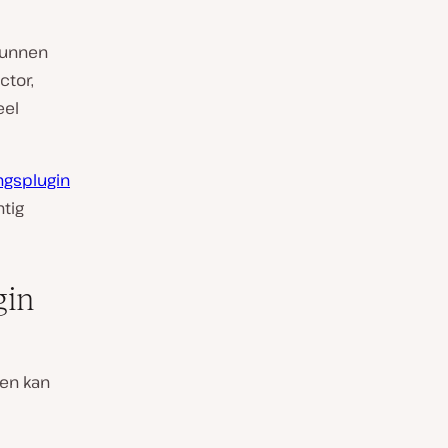
kunnen
ctor,
eel
ngsplugin
htig
gin
ven kan