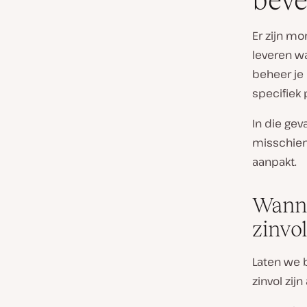
beve
Er zijn mo
leveren wa
beheer je
specifiek
In die gev
misschien 
aanpakt.
Wanne
zinvol
Laten we b
zinvol zijn 