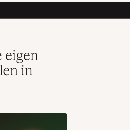
ss
e eigen
len in