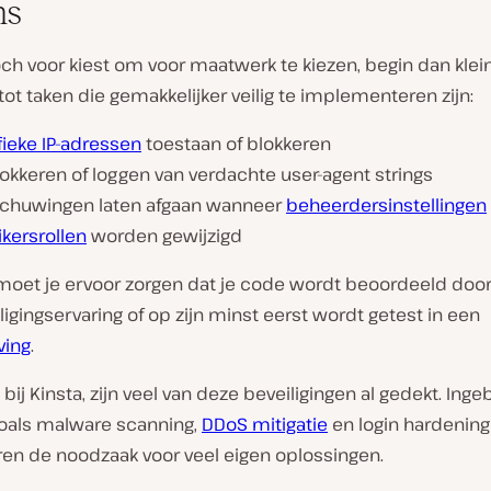
ns
toch voor kiest om voor maatwerk te kiezen, begin dan klei
tot taken die gemakkelijker veilig te implementeren zijn:
fieke IP-adressen
toestaan of blokkeren
okkeren of loggen van verdachte user-agent strings
chuwingen laten afgaan wanneer
beheerdersinstellingen
kersrollen
worden gewijzigd
 moet je ervoor zorgen dat je code wordt beoordeeld doo
igingservaring of op zijn minst eerst wordt getest in een
ving
.
t bij Kinsta, zijn veel van deze beveiligingen al gedekt. In
zoals malware scanning,
DDoS mitigatie
en login hardening
en de noodzaak voor veel eigen oplossingen.