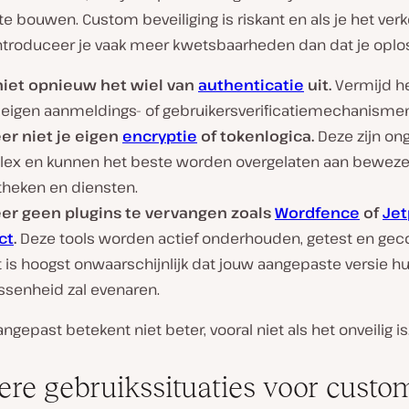
e bouwen. Custom beveiliging is riskant en als je het ver
introduceer je vaak meer kwetsbaarheden dan dat je oplos
niet opnieuw het wiel van
authenticatie
uit.
Vermijd h
e eigen aanmeldings- of gebruikersverificatiemechanismen
er niet je eigen
encryptie
of tokenlogica.
Deze zijn ong
ex en kunnen het beste worden overgelaten aan bewez
theken en diensten.
er geen plugins te vervangen zoals
Wordfence
of
Jet
ct
.
Deze tools worden actief onderhouden, getest en gec
 is hoogst onwaarschijnlijk dat jouw aangepaste versie h
ssenheid zal evenaren.
ngepast betekent niet beter, vooral niet als het onveilig is
gere gebruikssituaties voor custo