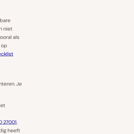
bare
n niet
oral als
t op
cklist
teren. Je
met
O 27001
.
dig heeft