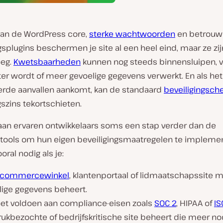
an de WordPress core,
sterke wachtwoorden
en betrouw
gsplugins beschermen je site al een heel eind, maar ze zij
oeg.
Kwetsbaarheden
kunnen nog steeds binnensluipen, vo
oter wordt of meer gevoelige gegevens verwerkt. En als he
rde aanvallen aankomt, kan de standaard
beveiligingsche
szins tekortschieten.
an ervaren ontwikkelaars soms een stap verder dan de
tools om hun eigen beveiligingsmaatregelen te implemen
oral nodig als je:
-commercewinkel
, klantenportaal of lidmaatschapssite 
lige gegevens beheert.
et voldoen aan compliance-eisen zoals
SOC 2
, HIPAA of
IS
ukbezochte of bedrijfskritische site beheert die meer no