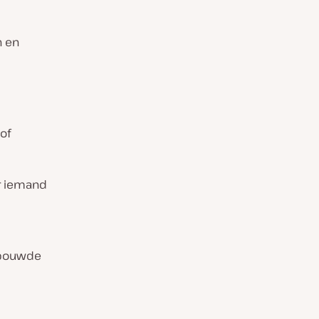
n en
of
r iemand
gebouwde