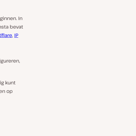
ginnen. In
nsta bevat
dflare
,
IP
gureren,
ig kunt
wen op