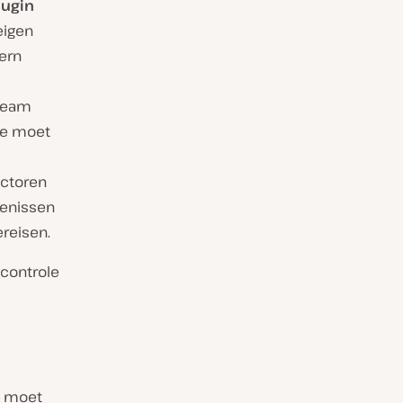
lugin
eigen
ern
 team
je moet
ctoren
tenissen
reisen.
 controle
l moet