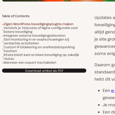
Table of Contents
Updates a
Eigen WordPress beveiligingsplugins maken
beveiligin
Versterk je .htaccess of Nginx configuratie voor
altijd gen
betere beveiliging
Integreer externe beveiligingsdiensten
je site gr
Stel monitoring in en waarschuwingen bij
verdachte activiteiten
geavancee
Custom IP blokkering en snelheidsbeperking
inzetten
soms enig
Kinsta biedt kant-en-klare beveiliging op zakelijk
niveau
Wanneer een expert inschakelen
Daarom ga
Download artikel als PDF
standaard
hebt dit vo
Een
e
gevoe
Je mo
Een dr