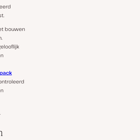
keerd
t.
et bouwen
.
elooflijk
en
pack
ontroleerd
un
.
m