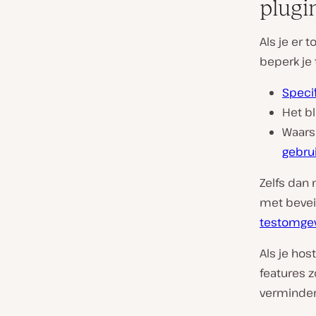
plugi
Als je er 
beperk je 
Speci
Het bl
Waars
gebrui
Zelfs dan
met beveil
testomge
Als je hos
features 
verminder