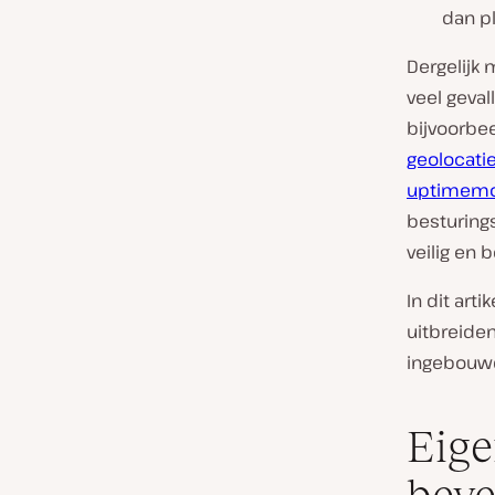
dan p
Dergelijk
veel geval
bijvoorbe
geolocatie
uptimemo
besturing
veilig en 
In dit art
uitbreiden
ingebouwd
Eige