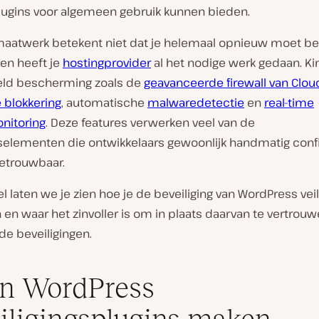
lugins voor algemeen gebruik kunnen bieden.
 maatwerk betekent niet dat je helemaal opnieuw moet be
len heeft je
hostingprovider
al het nodige werk gedaan. Ki
eld bescherming zoals de
geavanceerde firewall van Clou
 blokkering
, automatische
malwaredetectie
en
real-time
nitoring
. Deze features verwerken veel van de
selementen die ontwikkelaars gewoonlijk handmatig confi
betrouwbaar.
ikel laten we je zien hoe je de beveiliging van WordPress veil
 en waar het zinvoller is om in plaats daarvan te vertrou
e beveiligingen.
n WordPress