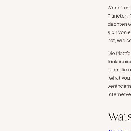
WordPress
Planeten. 
dachten w
sich von 
hat, wie 
Die Plattf
funktioni
oder die 
(what you 
veränder
Internetve
Wats