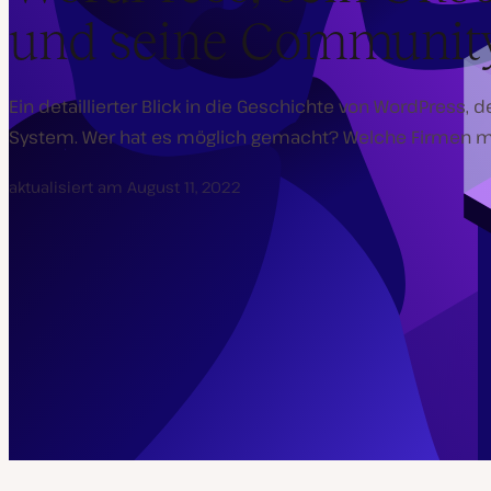
und seine Community
Ein detaillierter Blick in die Geschichte von WordPress,
System. Wer hat es möglich gemacht? Welche Firmen m
aktualisiert am
August 11, 2022