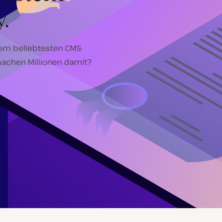
.
 dem beliebtesten CMS-
achen Millionen damit?