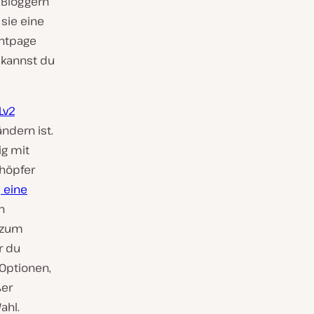
 Bloggern
sie eine
ontpage
 kannst du
Lv2
ndern ist.
ig mit
höpfer
 eine
n
, zum
r du
 Optionen,
ßer
ahl.