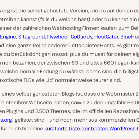
org ist die selbst gehostete Version, die du auf deinen e
treiben kannst (falls du welche hast) oder du kannst ein 
 einer der zahlreichen Webhosting-Firmen kaufen, zum Bei
Engine
,
Siteground
,
Flywheel
,
GoDaddy
,
HostGator
,
BlueHo
d eine ganze Reihe anderer Drittanbieter-Hosts. Es gibt 
ie du berücksichtigen musst, plus du musst für deinen e
en bezahlen, der zwischen €3 und etwa €60 liegen kann
elche Domain-Endung du wählst: .com’s sind die billigst
otische TLDs wie „.io“ normalerweise teurer sind.
l eines selbst gehosteten Blogs ist, dass die Webmaster 
hinter ihrer Webseite haben, sowie zu den ungefähr 56.
n Plugins und 2.500 Themes, die im offiziellen Repositor
s.org
) gelistet sind – und noch mehr aus kommerziellen Q
für euch hier eine
kuratierte Liste der besten WordPress-