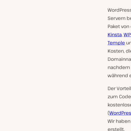
WordPress.
Servern be
Paket von
Kinsta
,
WP
Temple
un
Kosten, d
Domainnam
nachdem w
während ex
Der Vortei
zum Code 
kostenlose
(
WordPres
Wir haben 
erstellt.