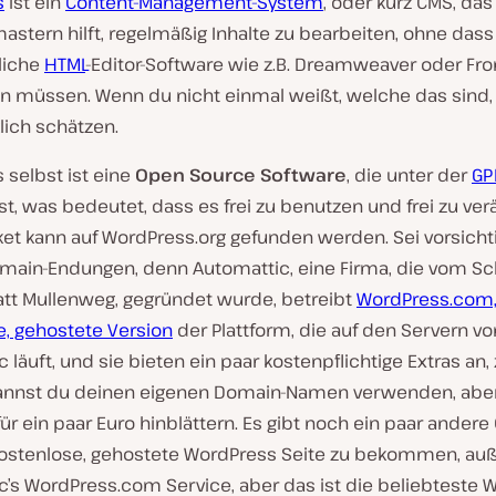
s
ist ein
Content-Management-System
, oder kurz CMS, das
tern hilft, regelmäßig Inhalte zu bearbeiten, ohne dass 
iche
HTML
-Editor-Software wie z.B. Dreamweaver oder Fr
 müssen. Wenn du nicht einmal weißt, welche das sind,
lich schätzen.
 selbst ist eine
Open Source Software
, die unter der
GP
st, was bedeutet, dass es frei zu benutzen und frei zu verä
ket kann auf WordPress.org gefunden werden. Sei vorsicht
main-Endungen, denn Automattic, eine Firma, die vom Sc
att Mullenweg, gegründet wurde, betreibt
WordPress.com,
e, gehostete Version
der Plattform, die auf den Servern vo
 läuft, und sie bieten ein paar kostenpflichtige Extras an
kannst du deinen eigenen Domain-Namen verwenden, abe
r ein paar Euro hinblättern. Es gibt noch ein paar andere
ostenlose, gehostete WordPress Seite zu bekommen, au
’s WordPress.com Service, aber das ist die beliebteste W