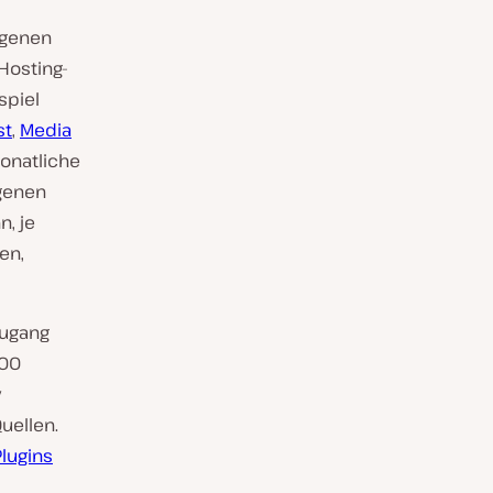
igenen
Hosting-
spiel
st
,
Media
monatliche
igenen
, je
en,
Zugang
000
y
uellen.
Plugins