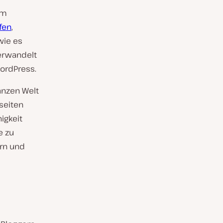
em
fen
,
wie es
erwandelt
ordPress.
anzen Welt
seiten
igkeit
e zu
rn und