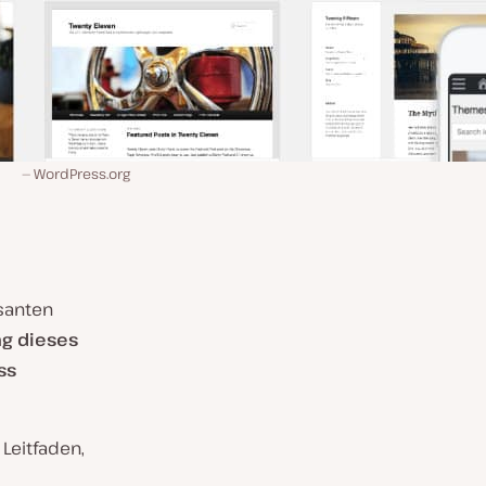
WordPress.org
asanten
ng dieses
ss
 Leitfaden,