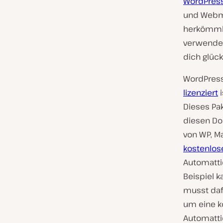
WordPres
und Webmas
herkömml
verwenden
dich glück
WordPress
lizenziert
i
Dieses Pa
diesen Do
von WP, M
kostenlos
Automattic
Beispiel 
musst dafü
um eine k
Automattic