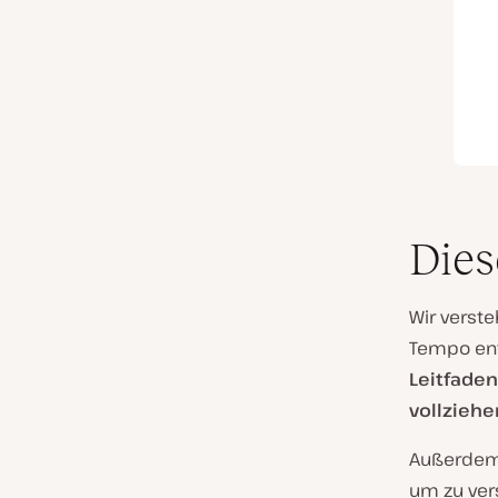
Dies
Wir verst
Tempo ent
Leitfade
vollziehe
Außerdem i
um zu ver