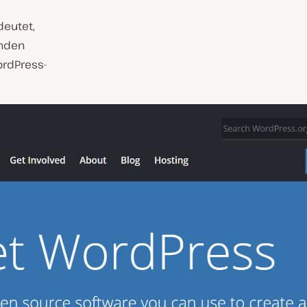
deutet,
enden
ordPress-