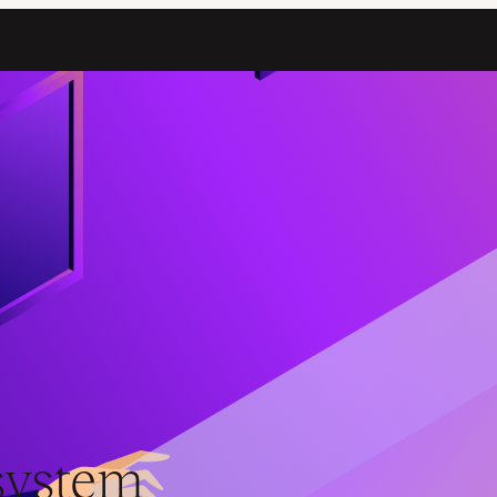
unity.
system