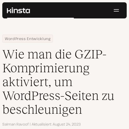
Navig
Kinsta®
Suchen
Plattform
Lösungen
Anmelden
Kostenlos testen
Home
Ressourcen Center
Wie man die GZIP-Komprimierung aktiviert, um WordPress-Seiten
WordPress Entwicklung
Preise
Ressourcen
Wie man die GZIP-
Kontakt
Komprimierung
aktiviert, um
WordPress-Seiten zu
beschleunigen
Autor
Salman Ravoof
Aktualisiert
August 24, 2023