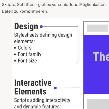
i
Skripte, Schriften – gibt es verschiedene Möglichkeiten,
e
l
Daten zu komprimieren.
e
n