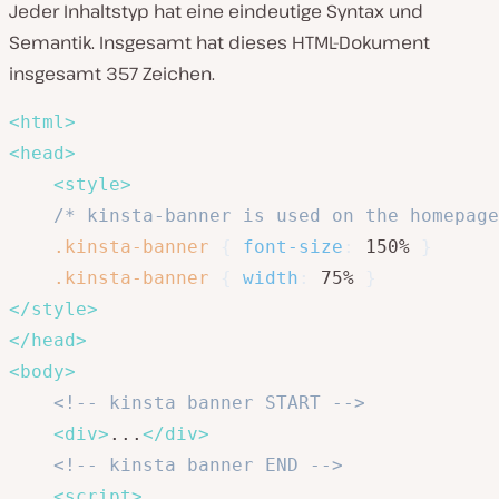
Jeder Inhaltstyp hat eine eindeutige Syntax und
Semantik. Insgesamt hat dieses HTML-Dokument
insgesamt 357 Zeichen.
<
html
>
<
head
>
<
style
>
/* kinsta-banner is used on the homepage
.kinsta-banner
{
font-size
:
 150% 
}
.kinsta-banner
{
width
:
 75% 
}
</
style
>
</
head
>
<
body
>
<!-- kinsta banner START -->
<
div
>
...
</
div
>
<!-- kinsta banner END -->
<
script
>