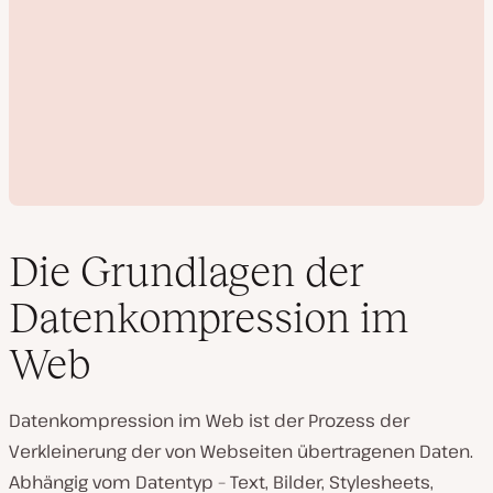
Die Grundlagen der
Datenkompression im
V
Web
i
d
e
o
Datenkompression im Web ist der Prozess der
a
b
Verkleinerung der von Webseiten übertragenen Daten.
s
Abhängig vom Datentyp – Text, Bilder, Stylesheets,
p