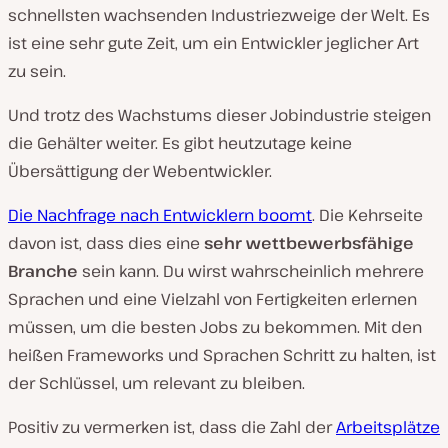
a
schnellsten wachsenden Industriezweige der Welt. Es
b
s
ist eine sehr gute Zeit, um ein Entwickler jeglicher Art
p
zu sein.
i
e
l
Und trotz des Wachstums dieser Jobindustrie steigen
e
n
die Gehälter weiter. Es gibt heutzutage keine
Übersättigung der Webentwickler.
Die Nachfrage nach Entwicklern boomt
. Die Kehrseite
davon ist, dass dies eine
sehr wettbewerbsfähige
Branche
sein kann. Du wirst wahrscheinlich mehrere
Sprachen und eine Vielzahl von Fertigkeiten erlernen
müssen, um die besten Jobs zu bekommen. Mit den
heißen Frameworks und Sprachen Schritt zu halten, ist
der Schlüssel, um relevant zu bleiben.
Positiv zu vermerken ist, dass die Zahl der
Arbeitsplätze