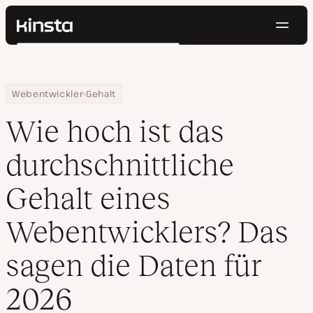
Navig
Kinsta®
Suchen
Plattform
Lösungen
Anmelden
Kostenlos testen
Home
Ressourcen Center
Wie hoch ist das durchschnittliche Gehalt eines Webentwicklers
Webentwickler-Gehalt
Preise
Ressourcen
Wie hoch ist das
Kontakt
durchschnittliche
Gehalt eines
Webentwicklers? Das
sagen die Daten für
2026