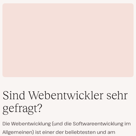
Sind Webentwickler sehr
gefragt?
V
i
Die Webentwicklung (und die Softwareentwicklung im
d
e
Allgemeinen) ist einer der beliebtesten und am
o