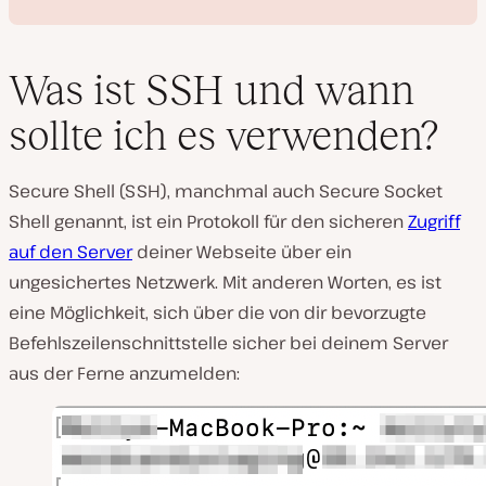
Was ist SSH und wann
sollte ich es verwenden?
V
i
Secure Shell (SSH), manchmal auch Secure Socket
d
e
Shell genannt, ist ein Protokoll für den sicheren
Zugriff
o
a
auf den Server
deiner Webseite über ein
b
s
ungesichertes Netzwerk. Mit anderen Worten, es ist
p
eine Möglichkeit, sich über die von dir bevorzugte
i
e
Befehlszeilenschnittstelle sicher bei deinem Server
l
e
aus der Ferne anzumelden:
n