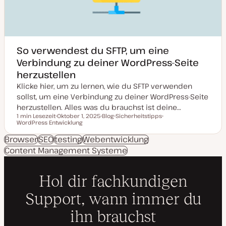
s
i
e
r
t
So verwendest du SFTP, um eine
Verbindung zu deiner WordPress-Seite
herzustellen
Klicke hier, um zu lernen, wie du SFTP verwenden
sollst, um eine Verbindung zu deiner WordPress-Seite
herzustellen. Alles was du brauchst ist deine…
1 min Lesezeit
Oktober 1, 2025
Blog
Sicherheitstipps
Lesezeit
WordPress Entwicklung
D
P
T
T
a
o
h
h
t
s
e
e
Browser
SEO
testing
Webentwicklung
u
t
m
m
Content Management Systeme
m
T
a
a
a
y
k
p
t
u
a
l
i
s
i
e
r