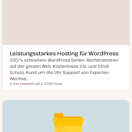
Leistungsstarkes Hosting für WordPress
200 % schnellere WordPress-Seiten. Rechenzentren
auf der ganzen Welt. Kostenloses SSL und DDoS-
Schutz. Rund um die Uhr Support von Experten.
Wechse…
5 min Lesezeit
Juli 2, 2026
Seite
Lesezeit
D
P
a
o
t
s
u
t
m
T
a
y
k
p
t
u
a
l
i