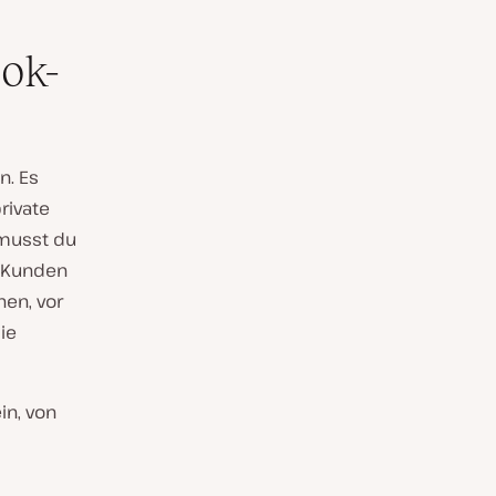
ok-
n. Es
rivate
 musst du
e Kunden
nen, vor
ie
in, von