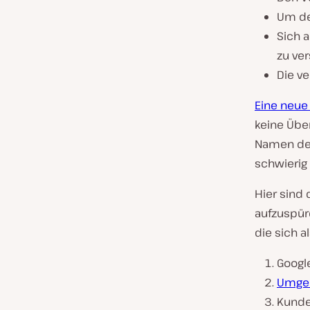
Um de
Sich 
zu ve
Die v
Eine neue 
keine Übe
Namen dei
schwierig 
Hier sind
aufzuspüre
die sich 
Googl
Umgek
Kunde