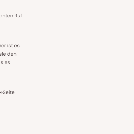
chten Ruf
er ist es
sie den
s es
-Seite,