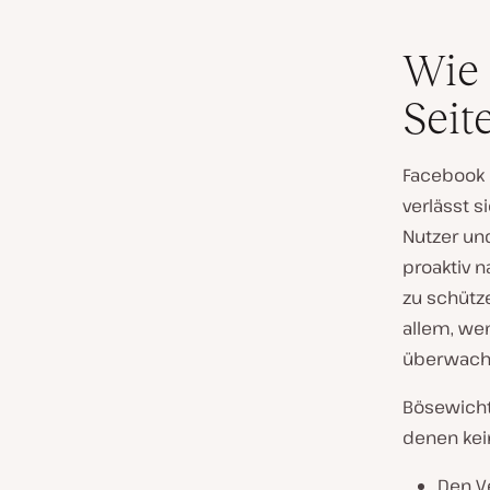
Wie 
Seit
Facebook h
verlässt s
Nutzer un
proaktiv 
zu schütze
allem, wen
überwach
Bösewicht
denen kein
Den V