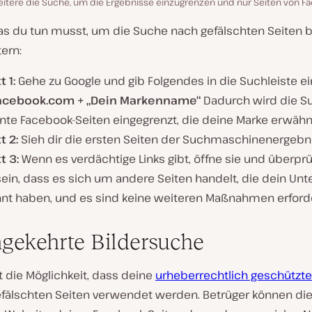
itere die Suche, um die Ergebnisse einzugrenzen und nur Seiten von 
was du tun musst, um die Suche nach gefälschten Seiten b
tern:
t 1:
Gehe zu Google und gib Folgendes in die Suchleiste ei
facebook.com + „Dein Markenname“
Dadurch wird die S
ante Facebook-Seiten eingegrenzt, die deine Marke erwähn
t 2:
Sieh dir die ersten Seiten der Suchmaschinenergebni
t 3:
Wenn es verdächtige Links gibt, öffne sie und überprüf
sein, dass es sich um andere Seiten handelt, die dein U
nt haben, und es sind keine weiteren Maßnahmen erforde
gekehrte Bildersuche
 die Möglichkeit, dass deine
urheberrechtlich geschützte
efälschten Seiten verwendet werden. Betrüger können die