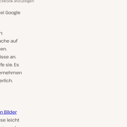
Facebook anzuzeigen
ei Google
n:
uche auf
en.
sse an.
e sie. Es
nternehmen
rlich.
n Bilder
se leicht