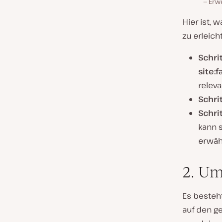
Erwe
Hier ist, 
zu erleich
Schrit
site:
relev
Schrit
Schrit
kann 
erwäh
2. Um
Es besteht
auf den g