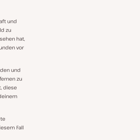
aft und
ld zu
sehen hat,
unden vor
elden und
fernen zu
, diese
 deinem
ite
iesem Fall