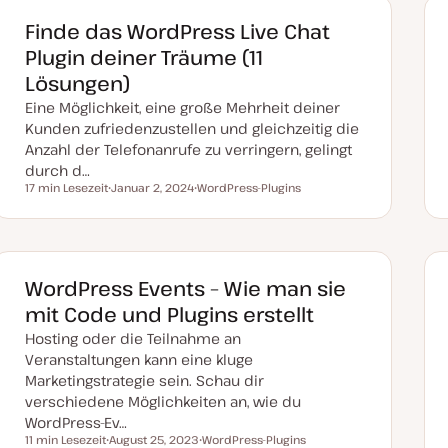
a
k
Finde das WordPress Live Chat
t
u
Plugin deiner Träume (11
a
l
Lösungen)
i
s
Eine Möglichkeit, eine große Mehrheit deiner
i
e
Kunden zufriedenzustellen und gleichzeitig die
r
Anzahl der Telefonanrufe zu verringern, gelingt
t
durch d…
17 min Lesezeit
Januar 2, 2024
WordPress-Plugins
Lesezeit
D
T
a
h
t
e
u
m
m
a
a
k
WordPress Events – Wie man sie
t
u
mit Code und Plugins erstellt
a
l
Hosting oder die Teilnahme an
i
s
Veranstaltungen kann eine kluge
i
Marketingstrategie sein. Schau dir
e
r
verschiedene Möglichkeiten an, wie du
t
WordPress-Ev…
11 min Lesezeit
August 25, 2023
WordPress-Plugins
Lesezeit