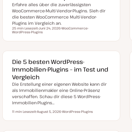
Erfahre alles über die zuverlässigsten
WooCommerce-Multi-Vendor-Plugins. Sieh dir
die besten WooCommerce Multi-Vendor-
Plugins im Vergleich an.
25 min Lesezeit
Juni 24, 2026
WooCommerce
Lesezeit
WordPress-Plugins
D
T
T
a
h
h
t
e
e
u
m
m
m
a
a
a
k
t
Die 5 besten WordPress-
u
a
Immobilien-Plugins – im Test und
l
i
Vergleich
s
i
Die Erstellung einer eigenen Website kann dir
e
r
als Immobilienmakler eine Online-Präsenz
t
verschaffen. Schau dir diese 5 WordPress-
Immobilien-Plugins…
11 min Lesezeit
August 5, 2026
WordPress-Plugins
Lesezeit
D
T
a
h
t
e
u
m
m
a