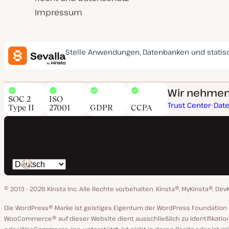
Impressum
Stelle Anwendungen, Datenbanken und statis
Wir nehmen 
SOC 2
ISO
Trust Center
Dat
Type II
27001
GDPR
CCPA
Spräche
ändern
© 2013 - 2026 Kinsta Inc. Alle Rechte vorbehalten.
Kinsta®, MyKinsta®, Dev
Die WordPress®-Marke ist geistiges Eigentum der WordPress Foundati
WooCommerce® auf dieser Website dient ausschließlich zu Identifikatio