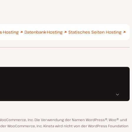
-Hosting
Datenbank-Hosting
Statisches Seiten Hosting
n WooCommerce, Inc. Die Verwendung der Namen WordPress®, Woo® und
 oder WooCommerce, Inc. Kinsta wird nicht von der WordPress Foundation