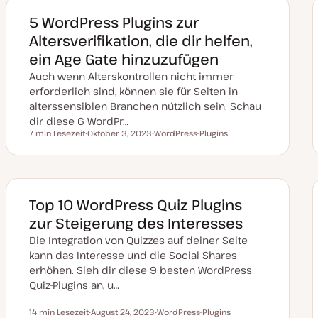
a
k
5 WordPress Plugins zur
t
u
Altersverifikation, die dir helfen,
a
l
ein Age Gate hinzuzufügen
i
s
Auch wenn Alterskontrollen nicht immer
i
e
erforderlich sind, können sie für Seiten in
r
alterssensiblen Branchen nützlich sein. Schau
t
dir diese 6 WordPr…
7 min Lesezeit
Oktober 3, 2023
WordPress-Plugins
Lesezeit
D
T
a
h
t
e
u
m
m
a
a
k
Top 10 WordPress Quiz Plugins
t
u
zur Steigerung des Interesses
a
l
Die Integration von Quizzes auf deiner Seite
i
s
kann das Interesse und die Social Shares
i
erhöhen. Sieh dir diese 9 besten WordPress
e
r
Quiz-Plugins an, u…
t
14 min Lesezeit
August 24, 2023
WordPress-Plugins
Lesezeit