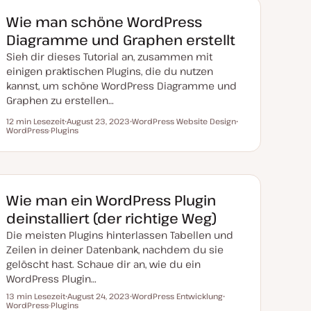
k
t
Wie man schöne WordPress
u
a
Diagramme und Graphen erstellt
l
i
Sieh dir dieses Tutorial an, zusammen mit
s
i
einigen praktischen Plugins, die du nutzen
e
kannst, um schöne WordPress Diagramme und
r
t
Graphen zu erstellen…
12 min Lesezeit
August 23, 2023
WordPress Website Design
Lesezeit
WordPress-Plugins
D
T
T
a
h
h
t
e
e
u
m
m
m
a
a
a
k
t
Wie man ein WordPress Plugin
u
a
deinstalliert (der richtige Weg)
l
i
Die meisten Plugins hinterlassen Tabellen und
s
i
Zeilen in deiner Datenbank, nachdem du sie
e
gelöscht hast. Schaue dir an, wie du ein
r
t
WordPress Plugin…
13 min Lesezeit
August 24, 2023
WordPress Entwicklung
Lesezeit
WordPress-Plugins
D
T
T