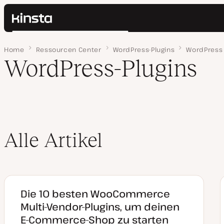
Kinsta®
Suchen
Plattform
Home
Seite 4
Ressourcen Center
WordPress-Plugins
WordPress
Lösungen
Anmelden
WordPress-Plugins
Preise
Ressourcen
Kontakt
Alle Artikel
Die 10 besten WooCommerce
Multi-Vendor-Plugins, um deinen
E-Commerce-Shop zu starten