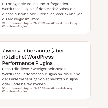
Du bringst ein neues und aufregendes
WordPress Plugin auf den Markt? Schau dir
dieses ausführliche Tutorial an, warum und wie
du ein Plugin im Word…
13 min Lesezeit
August 24, 2023
WordPress Entwicklung
Lesezeit
WordPress-Plugins
D
T
T
a
h
h
t
e
e
u
m
m
m
a
a
a
k
t
7 weniger bekannte (aber
u
a
nützliche) WordPress
l
i
Performance Plugins
s
i
Schau dir diese 7 weniger bekannten
e
r
WordPress Performance Plugins an, die dir bei
t
der Fehlerbehebung von schlechten Plugins
oder Code helfen können…
16 min Lesezeit
August 24, 2023
WordPress Leistung
Lesezeit
WordPress-Plugins
D
T
T
a
h
h
t
e
e
u
m
m
m
a
a
a