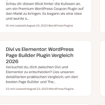
Schau dir diesen Blick hinter die Kulissen an,
um ein Premium WordPress Coupon Plugin auf
den Markt zu bringen. Es begann als eine Idee
und wurde s…
16 min Lesezeit
August 23, 2023
WordPress-Plugins
Lesezeit
D
T
a
h
t
e
u
m
m
a
a
k
Divi vs Elementor: WordPress
t
u
Page Builder Plugin Vergleich
a
l
2026
i
s
Versuchst du, dich zwischen Divi und
i
e
Elementor zu entscheiden? Lies unseren
r
detaillierten praktischen Vergleich, um den
t
besten Page Builder und The…
22 min Lesezeit
August 22, 2023
WordPress-Plugins
Lesezeit
D
T
a
h
t
e
u
m
m
a