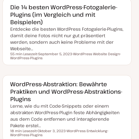
a
k
Die 14 besten WordPress-Fotogalerie-
t
Plugins (im Vergleich und mit
u
a
Beispielen)
l
i
Entdecke die besten WordPress Fotogalerie-Plugins,
s
i
damit deine Fotos nicht nur gut präsentiert
e
werden, sondern auch keine Probleme mit der
r
t
Webseite…
55 min Lesezeit
September 5, 2023
WordPress Website Design
Lesezeit
WordPress-Plugins
D
T
T
a
h
h
t
e
e
u
m
m
m
a
a
a
k
WordPress-Abstraktion: Bewährte
t
Praktiken und WordPress-Abstraktions-
u
a
Plugins
l
i
Lerne, wie du mit Code-Snippets oder einem
s
i
abstrakten WordPress-Plugin feste Abhängigkeiten
e
aus dem Code entfernen und interagierende
r
t
Pakete erstel…
18 min Lesezeit
Oktober 3, 2023
WordPress Entwicklung
Lesezeit
WordPress-Plugins
D
T
T
a
h
h