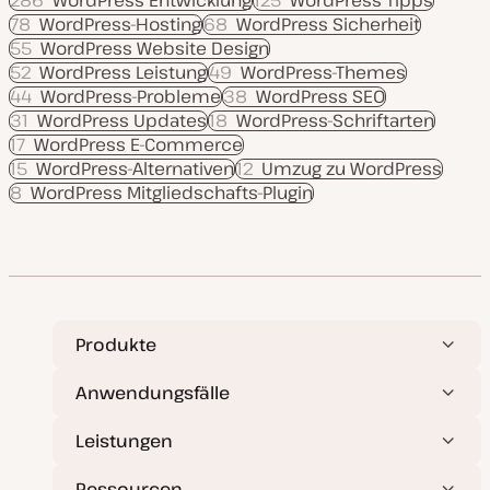
286
WordPress Entwicklung
125
WordPress Tipps
78
WordPress-Hosting
68
WordPress Sicherheit
55
WordPress Website Design
52
WordPress Leistung
49
WordPress-Themes
44
WordPress-Probleme
38
WordPress SEO
31
WordPress Updates
18
WordPress-Schriftarten
17
WordPress E-Commerce
15
WordPress-Alternativen
12
Umzug zu WordPress
8
WordPress Mitgliedschafts-Plugin
Produkte
Anwendungsfälle
Leistungen
Ressourcen