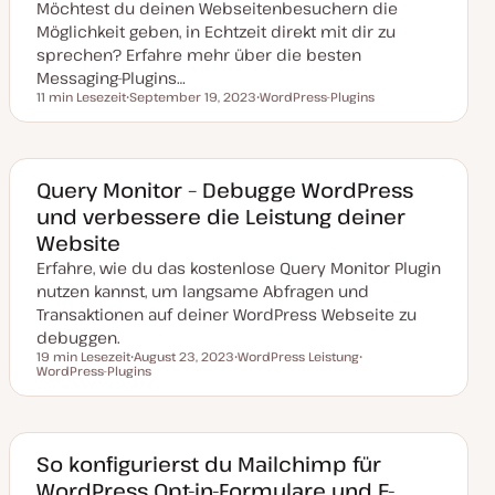
Möchtest du deinen Webseitenbesuchern die
l
i
Möglichkeit geben, in Echtzeit direkt mit dir zu
s
i
sprechen? Erfahre mehr über die besten
e
Messaging-Plugins…
r
t
11 min Lesezeit
September 19, 2023
WordPress-Plugins
Lesezeit
D
T
a
h
t
e
u
m
m
a
a
Query Monitor – Debugge WordPress
k
und verbessere die Leistung deiner
t
u
Website
a
l
Erfahre, wie du das kostenlose Query Monitor Plugin
i
s
nutzen kannst, um langsame Abfragen und
i
Transaktionen auf deiner WordPress Webseite zu
e
r
debuggen.
t
19 min Lesezeit
August 23, 2023
WordPress Leistung
Lesezeit
WordPress-Plugins
D
T
T
a
h
h
t
e
e
u
m
m
m
a
a
a
k
So konfigurierst du Mailchimp für
t
WordPress Opt-in-Formulare und E-
u