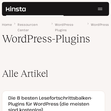
Navig
Kinsta®
Suchen
Plattform
Home
Seite 3
Ressourcen
WordPress-
WordPress
Lösungen
Anmelden
Kostenlos testen
Center
Plugins
Preise
WordPress-Plugins
Ressourcen
Kontakt
Alle Artikel
Die 8 besten Lesefortschrittsbalken-
Plugins für WordPress (die meisten
sind kostenlos)