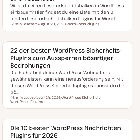
Willst du einen Lesefortschrittsbalken in WordPress
einbauen? Hier findest du eine Liste mit den 8
besten Lesefortschrittsbalken-Plugins für WordPr…
12 min Lesezeit
August 29, 2023
WordPress-Plugins
Lesezeit
D
T
a
h
t
e
u
m
m
a
a
22 der besten WordPress-Sicherheits-
k
Plugins zum Aussperren bösartiger
t
u
Bedrohungen
a
l
Die Sicherheit deiner WordPress-Webseite zu
i
s
gewährleisten, kann eine Herausforderung sein. Mit
i
diesen WordPress-Sicherheitsplugins kannst du die
e
r
bö…
t
46 min Lesezeit
Juli 24, 2026
WordPress Sicherheit
Lesezeit
WordPress-Plugins
D
T
T
a
h
h
t
e
e
u
m
m
m
a
a
a
k
Die 10 besten WordPress-Nachrichten-
t
Plugins für 2026
u
a