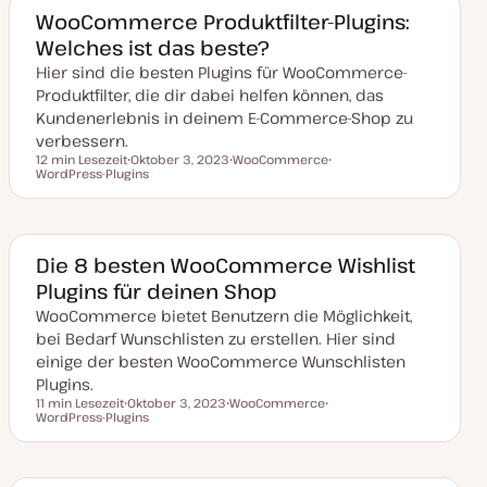
a
k
WooCommerce Produktfilter-Plugins:
t
Welches ist das beste?
u
a
Hier sind die besten Plugins für WooCommerce-
l
i
Produktfilter, die dir dabei helfen können, das
s
i
Kundenerlebnis in deinem E-Commerce-Shop zu
e
verbessern.
r
t
12 min Lesezeit
Oktober 3, 2023
WooCommerce
Lesezeit
WordPress-Plugins
D
T
T
a
h
h
t
e
e
u
m
m
m
a
a
a
k
Die 8 besten WooCommerce Wishlist
t
Plugins für deinen Shop
u
a
WooCommerce bietet Benutzern die Möglichkeit,
l
i
bei Bedarf Wunschlisten zu erstellen. Hier sind
s
i
einige der besten WooCommerce Wunschlisten
e
Plugins.
r
t
11 min Lesezeit
Oktober 3, 2023
WooCommerce
Lesezeit
WordPress-Plugins
D
T
T
a
h
h
t
e
e
u
m
m
m
a
a