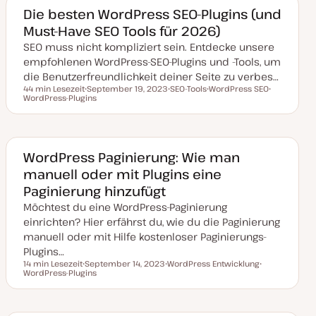
a
k
Die besten WordPress SEO-Plugins (und
t
Must-Have SEO Tools für 2026)
u
a
SEO muss nicht kompliziert sein. Entdecke unsere
l
i
empfohlenen WordPress-SEO-Plugins und -Tools, um
s
i
die Benutzerfreundlichkeit deiner Seite zu verbes…
e
44 min Lesezeit
September 19, 2023
SEO-Tools
WordPress SEO
r
Lesezeit
WordPress-Plugins
D
T
T
T
t
a
h
h
h
t
e
e
e
u
m
m
m
m
a
a
a
a
k
WordPress Paginierung: Wie man
t
manuell oder mit Plugins eine
u
a
Paginierung hinzufügt
l
i
Möchtest du eine WordPress-Paginierung
s
i
einrichten? Hier erfährst du, wie du die Paginierung
e
manuell oder mit Hilfe kostenloser Paginierungs-
r
t
Plugins…
14 min Lesezeit
September 14, 2023
WordPress Entwicklung
Lesezeit
WordPress-Plugins
D
T
T
a
h
h
t
e
e
u
m
m
m
a
a