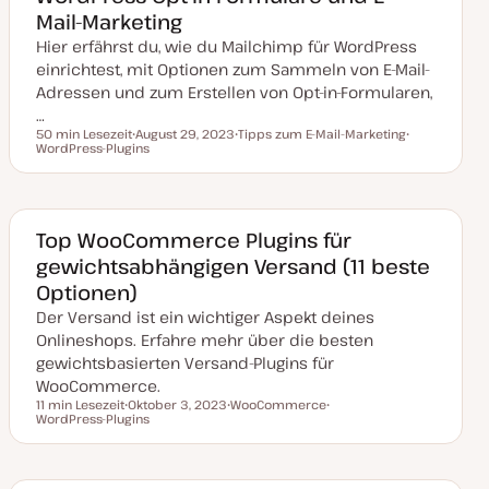
a
Mail-Marketing
l
i
Hier erfährst du, wie du Mailchimp für WordPress
s
i
einrichtest, mit Optionen zum Sammeln von E-Mail-
e
Adressen und zum Erstellen von Opt-in-Formularen,
r
t
…
50 min Lesezeit
August 29, 2023
Tipps zum E-Mail-Marketing
Lesezeit
WordPress-Plugins
D
T
T
a
h
h
t
e
e
u
m
m
m
a
a
a
k
Top WooCommerce Plugins für
t
gewichtsabhängigen Versand (11 beste
u
a
Optionen)
l
i
Der Versand ist ein wichtiger Aspekt deines
s
i
Onlineshops. Erfahre mehr über die besten
e
gewichtsbasierten Versand-Plugins für
r
t
WooCommerce.
11 min Lesezeit
Oktober 3, 2023
WooCommerce
Lesezeit
WordPress-Plugins
D
T
T
a
h
h
t
e
e
u
m
m
m
a
a