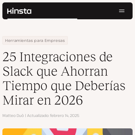
Naveg
Kinsta®
Buscar
Plataforma
Soluciones
Iniciar Sesión
Pruébalo gratis
Home
Centro de Recursos
Blog
25 Integraciones de Slack que Ahorran Tiempo que Deberías Mi
Herramientas para Empresas
Precios
Recursos
25 Integraciones de
Contacto
Slack que Ahorran
Tiempo que Deberías
Mirar en 2026
Autor
Matteo Duò
Actualizado
febrero 14, 2025