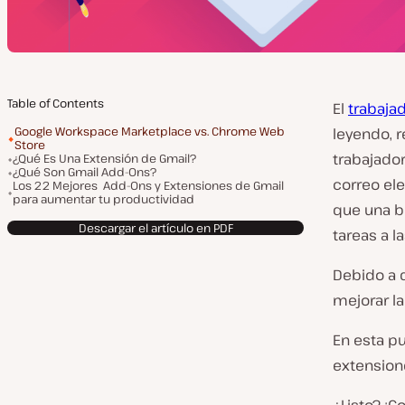
Table of Contents
El
trabaja
Google Workspace Marketplace vs. Chrome Web
leyendo, 
Store
trabajado
¿Qué Es Una Extensión de Gmail?
¿Qué Son Gmail Add-Ons?
correo el
Los 22 Mejores Add-Ons y Extensiones de Gmail
para aumentar tu productividad
que una b
Descargar el artículo en PDF
tareas a l
Debido a 
mejorar la
En esta p
extension