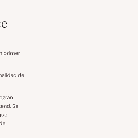
ce
en primer
onalidad de
egran
kend. Se
(que
nde