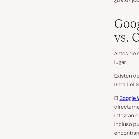
¿Listo? 
Goog
vs. 
Antes de s
lugar.
Existen do
Gmail: el
El
Google 
directame
integran c
incluso 
encontrar