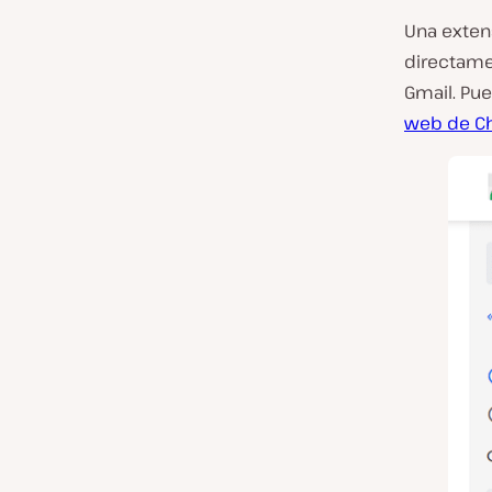
Una exten
directamen
Gmail. Pu
web de C