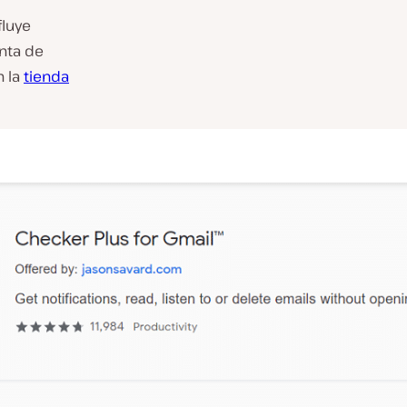
fluye
enta de
n la
tienda