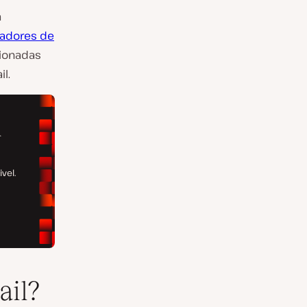
a
adores de
cionadas
l.
ail?