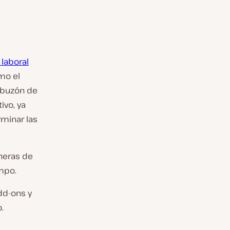
laboral
mo el
 buzón de
ivo, ya
minar las
neras de
empo.
dd-ons y
.