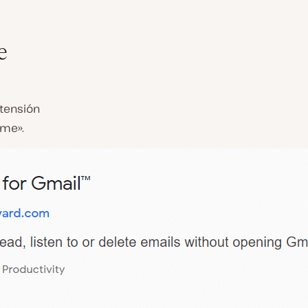
e
xtensión
ome».