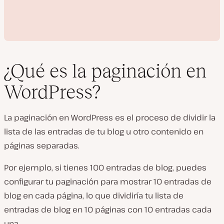
¿Qué es la paginación en
WordPress?
R
e
La paginación en WordPress es el proceso de dividir la
p
r
lista de las entradas de tu blog u otro contenido en
o
d
páginas separadas.
u
c
i
Por ejemplo, si tienes 100 entradas de blog, puedes
r
configurar tu paginación para mostrar 10 entradas de
v
í
blog en cada página, lo que dividiría tu lista de
d
e
entradas de blog en 10 páginas con 10 entradas cada
o
una.