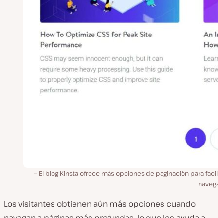
El blog Kinsta ofrece más opciones de paginación para facili
navega
Los visitantes obtienen aún más opciones cuando
navegan a páginas más profundas, lo que les ayuda a