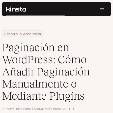
Naveg
Kinsta®
Buscar
Plataforma
Soluciones
Iniciar Sesión
Pruébalo gratis
Home
Centro de Recursos
Blog
Paginación en WordPress: Cómo Añadir Paginación Manualmente 
Desarrollo WordPress
Precios
Recursos
Paginación en
Contacto
WordPress: Cómo
Añadir Paginación
Manualmente o
Mediante Plugins
Autor
Jeremy Holcombe
Actualizado
enero 31, 2025