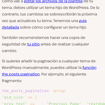
Como vas a
editar los archivos de la plantilla
de tu
tema, debes utilizar un tema hijo de WordPress. De lo
contrario, tus cambios se sobrescribirán la próxima
vez que actualices tu tema. Tenemos una
guía
detallada
sobre cómo configurar un tema hijo.
También recomendamos hacer una copia de
seguridad de
tu sitio
antes de realizar cualquier
cambio.
Si quieres añadir la paginación a cualquier tema de
WordPress manualmente, puedes utilizar la
función
the_posts_pagination
. Por ejemplo, el siguiente
fragmento:
the_posts_pagination
(
array
(
'mid_size'
=>
2
,
'prev_text'
=>
__
(
'Previous Page'
,
'textdom