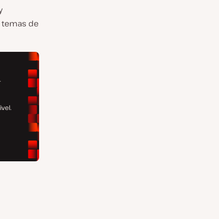
y
o temas de