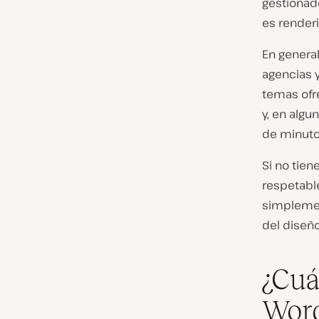
gestionad
es render
En general
agencias 
temas ofre
y, en algu
de minuto
Si no tien
respetable
simplemen
del diseño
¿Cuá
Wor