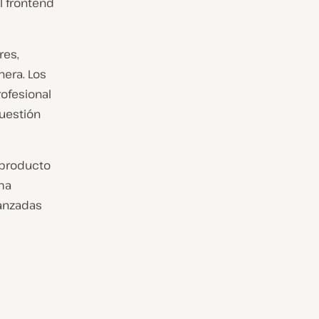
l frontend
res,
era. Los
rofesional
cuestión
n producto
ma
vanzadas