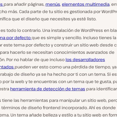
os
para añadir páginas,
menús
,
elementos multimedia
, e
cho más. Cada parte de tu sitio es gestionada por WordPr
nifica que el diseño que necesites ya esté listo.
es todo lo contrario. Una instalación de WordPress en bl
ma por defecto
que es simple y sencillo. Incluso tienes l
r este tema por defecto y construir un sitio web desde c
para hacerlo se necesitan conocimientos avanzados de
ón. Por no hablar de que incluso
los desarrolladores
ntados
pueden ver esto como una pérdida de tiempo, ya
trabajo de diseño ya se ha hecho por ti con un tema. Si es
 por la web y te encuentras con un tema que te gusta, 
uestra
herramienta de detección de temas
para identificar
tiene las herramientas para manipular un sitio web, pero
términos de diseño frontend incorporado. Ahí es donde 
ema. Un tema añade belleza y estilo a tu sitio web en fo