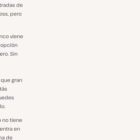
ntradas de
ess, pero
anco viene
a opción
ero. Sin
 que gran
tás
puedes
lo.
 no tiene
entra en
rma de