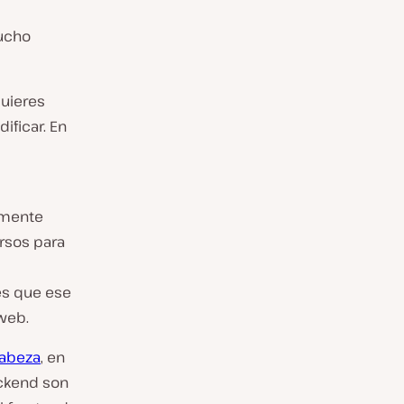
mucho
quieres
ificar. En
s
lmente
ursos para
es que ese
 web.
cabeza
, en
ackend son