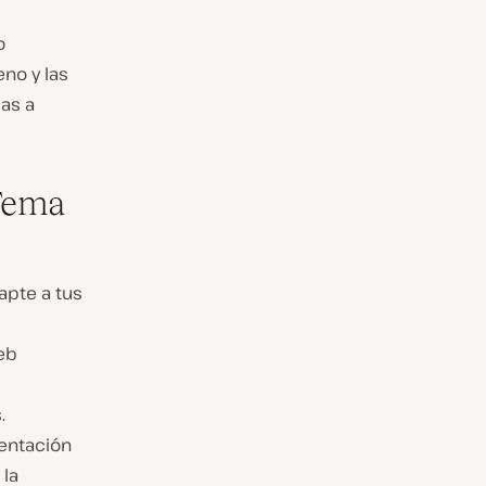
o
no y las
as a
Tema
apte a tus
web
.
mentación
 la