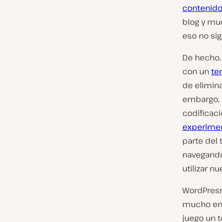
contenid
blog y mu
eso no sig
De hecho, 
con un
te
de elimina
embargo, 
codificaci
experime
parte del 
navegando
utilizar n
WordPress 
mucho en 
juego un t