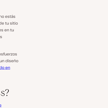
no estás
de tu sitio
s en tu
os
esfuerzos
 un diseño
ado en
s?
e