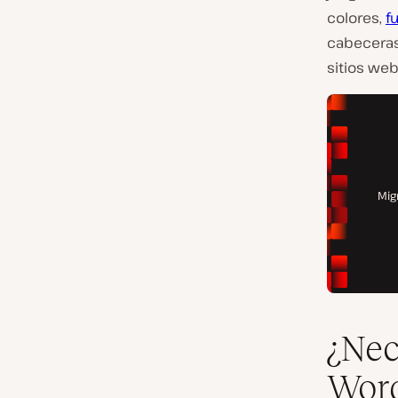
colores,
f
cabeceras
sitios we
¿Nec
Wor