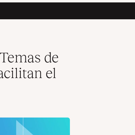
seño
 Temas de
ilitan el