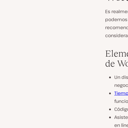
Es realmen
podemos h
recomenda
considerar
Elem
de Wo
Un dis
negoc
Tiemp
funcio
Código
Asiste
en lín