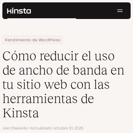
Naveg
Kinsta®
Buscar
Plataforma
Soluciones
Iniciar Sesión
Pruébalo gratis
Home
Centro de Recursos
Blog
Cómo reducir el uso de ancho de banda en tu sitio web con las 
Rendimiento de WordPress
Precios
Recursos
Cómo reducir el uso
Contacto
de ancho de banda en
tu sitio web con las
herramientas de
Kinsta
Autor
Joel Olawanle
Actualizado
octubre 10, 2025