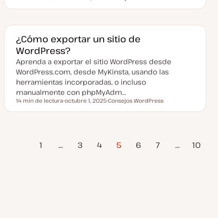
Tiempo de lectura
F
T
e
e
c
m
h
a
a
a
¿Cómo exportar un sitio de
c
WordPress?
t
u
Aprenda a exportar el sitio WordPress desde
a
l
WordPress.com, desde MyKinsta, usando las
i
z
herramientas incorporadas, o incluso
a
manualmente con phpMyAdm…
d
a
14 min de lectura
octubre 1, 2025
Consejos WordPress
Tiempo de lectura
F
T
e
e
c
m
h
a
a
ina
Paginación
a
1
…
3
4
5
6
7
…
10
c
Anterior
t
Página
u
de
a
siguiente
l
i
entradas
z
a
d
a