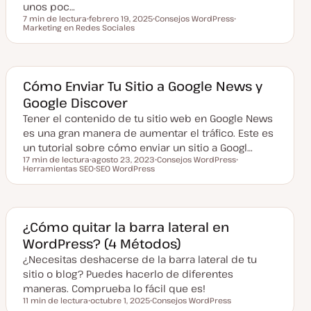
unos poc…
d
a
7 min de lectura
febrero 19, 2025
Consejos WordPress
Tiempo de lectura
Marketing en Redes Sociales
F
T
T
e
e
e
c
m
m
h
a
a
a
a
c
Cómo Enviar Tu Sitio a Google News y
t
Google Discover
u
a
Tener el contenido de tu sitio web en Google News
l
i
es una gran manera de aumentar el tráfico. Este es
z
a
un tutorial sobre cómo enviar un sitio a Googl…
d
17 min de lectura
agosto 23, 2023
Consejos WordPress
a
Tiempo de lectura
Herramientas SEO
F
SEO WordPress
T
T
e
T
e
e
c
e
m
m
h
m
a
a
a
a
a
c
¿Cómo quitar la barra lateral en
t
WordPress? (4 Métodos)
u
a
¿Necesitas deshacerse de la barra lateral de tu
l
i
sitio o blog? Puedes hacerlo de diferentes
z
a
maneras. Comprueba lo fácil que es!
d
11 min de lectura
octubre 1, 2025
Consejos WordPress
a
Tiempo de lectura
F
T