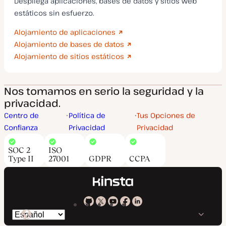
Despliega aplicaciones, bases de datos y sitios web
estáticos sin esfuerzo.
Alojamiento de aplicaciones
Alojamiento de bases de datos
Alojamiento de sitios estáticos
Nos tomamos en serio la seguridad y la
privacidad.
Centro de
Política de
Tus Opciones de
Confianza
Privacidad
Privacidad
SOC 2
ISO
Type II
27001
GDPR
CCPA
Kinsta
Kinsta
Kinsta
Kinsta
Kinsta
Cambiar
en
en
en
en
en