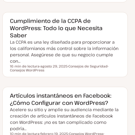
e
e
c
m
h
a
a
a
Cumplimiento de la CCPA de
c
WordPress: Todo lo que Necesita
t
u
Saber
a
l
La CCPA es una ley diseñada para proporcionar a
i
z
los californianos más control sobre la información
a
personal. Asegúrese de que su negocio cumple
d
a
con…
16 min de lectura
agosto 29, 2025
Consejos de Seguridad
Tiempo de lectura
Consejos WordPress
F
T
T
e
e
e
c
m
m
h
a
a
a
a
c
Artículos instantáneos en Facebook:
t
¿Cómo Configurar con WordPress?
u
a
Acelere su sitio y amplíe su audiencia mediante la
l
i
creación de artículos instantáneos de Facebook
z
a
con WordPress: ¡no es tan complicado como
d
podría…
a
10 min de lectura
febrero 19, 2025
Consejos WordPress