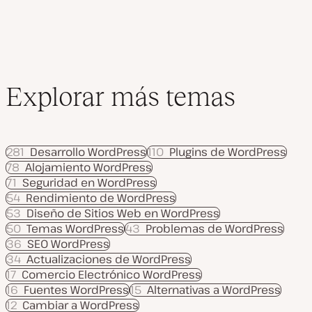
Explorar más temas
281
Desarrollo WordPress
110
Plugins de WordPress
78
Alojamiento WordPress
71
Seguridad en WordPress
54
Rendimiento de WordPress
53
Diseño de Sitios Web en WordPress
50
Temas WordPress
43
Problemas de WordPress
36
SEO WordPress
34
Actualizaciones de WordPress
17
Comercio Electrónico WordPress
16
Fuentes WordPress
15
Alternativas a WordPress
12
Cambiar a WordPress