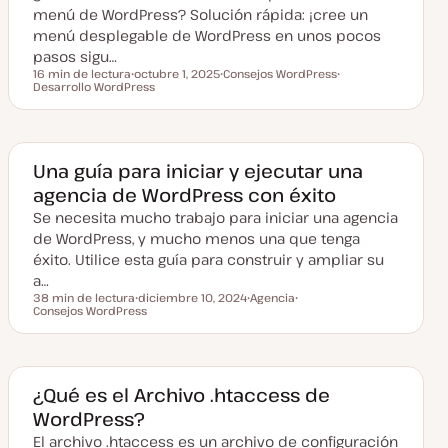
menú de WordPress? Solución rápida: ¡cree un
menú desplegable de WordPress en unos pocos
pasos sigu…
16 min de lectura
octubre 1, 2025
Consejos WordPress
Tiempo de lectura
Desarrollo WordPress
F
T
T
e
e
e
c
m
m
h
a
a
a
a
c
Una guía para iniciar y ejecutar una
t
agencia de WordPress con éxito
u
a
Se necesita mucho trabajo para iniciar una agencia
l
i
de WordPress, y mucho menos una que tenga
z
a
éxito. Utilice esta guía para construir y ampliar su
d
a…
a
38 min de lectura
diciembre 10, 2024
Agencia
Tiempo de lectura
Consejos WordPress
F
T
T
e
e
e
c
m
m
h
a
a
a
a
c
¿Qué es el Archivo .htaccess de
t
WordPress?
u
a
El archivo .htaccess es un archivo de configuración
l