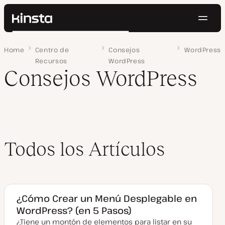
Naveg
Kinsta®
Buscar
Plataforma
Home
Página 5
Centro de
Consejos
WordPress
Soluciones
Iniciar Sesión
Pruébalo gratis
Recursos
WordPress
Precios
Consejos WordPress
Recursos
Contacto
Todos los Artículos
¿Cómo Crear un Menú Desplegable en
WordPress? (en 5 Pasos)
¿Tiene un montón de elementos para listar en su