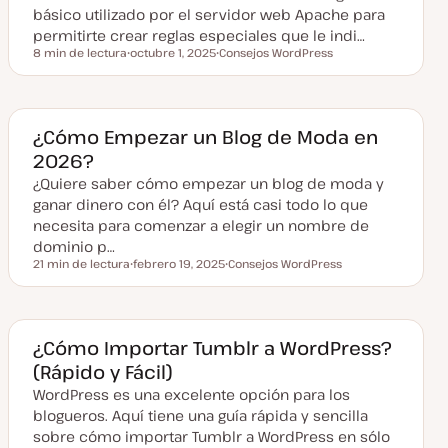
i
básico utilizado por el servidor web Apache para
z
a
permitirte crear reglas especiales que le indi…
d
8 min de lectura
octubre 1, 2025
Consejos WordPress
a
Tiempo de lectura
F
T
e
e
c
m
h
a
a
a
¿Cómo Empezar un Blog de Moda en
c
2026?
t
u
¿Quiere saber cómo empezar un blog de moda y
a
l
ganar dinero con él? Aquí está casi todo lo que
i
z
necesita para comenzar a elegir un nombre de
a
dominio p…
d
a
21 min de lectura
febrero 19, 2025
Consejos WordPress
Tiempo de lectura
F
T
e
e
c
m
h
a
a
a
¿Cómo Importar Tumblr a WordPress?
c
(Rápido y Fácil)
t
u
WordPress es una excelente opción para los
a
l
blogueros. Aquí tiene una guía rápida y sencilla
i
z
sobre cómo importar Tumblr a WordPress en sólo
a