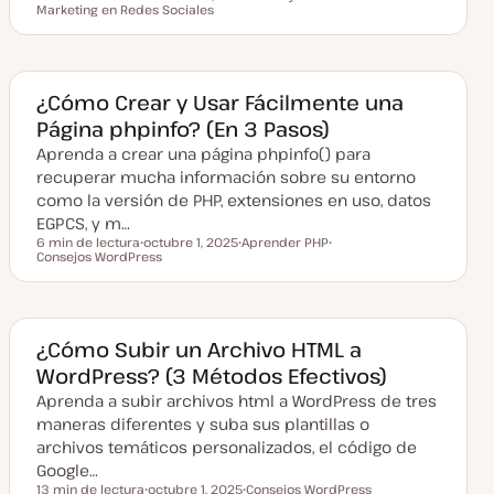
Tiempo de lectura
Marketing en Redes Sociales
F
T
T
e
e
e
c
m
m
h
a
a
a
a
c
¿Cómo Crear y Usar Fácilmente una
t
Página phpinfo? (En 3 Pasos)
u
a
Aprenda a crear una página phpinfo() para
l
i
recuperar mucha información sobre su entorno
z
a
como la versión de PHP, extensiones en uso, datos
d
EGPCS, y m…
a
6 min de lectura
octubre 1, 2025
Aprender PHP
Tiempo de lectura
Consejos WordPress
F
T
T
e
e
e
c
m
m
h
a
a
a
a
c
¿Cómo Subir un Archivo HTML a
t
WordPress? (3 Métodos Efectivos)
u
a
Aprenda a subir archivos html a WordPress de tres
l
i
maneras diferentes y suba sus plantillas o
z
a
archivos temáticos personalizados, el código de
d
Google…
a
13 min de lectura
octubre 1, 2025
Consejos WordPress