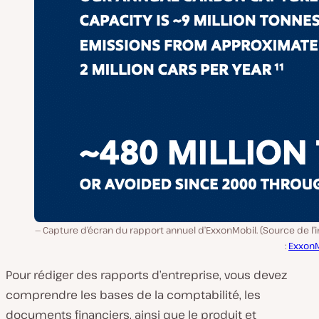
Capture d’écran du rapport annuel d’ExxonMobil. (Source de l
:
ExxonM
Pour rédiger des rapports d’entreprise, vous devez
comprendre les bases de la comptabilité, les
documents financiers, ainsi que le produit et