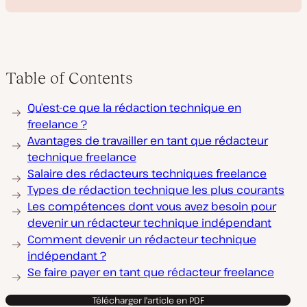
Table of Contents
L
Qu’est-ce que la rédaction technique en
i
r
freelance ?
e
Avantages de travailler en tant que rédacteur
l
a
technique freelance
v
Salaire des rédacteurs techniques freelance
i
d
Types de rédaction technique les plus courants
é
o
Les compétences dont vous avez besoin pour
devenir un rédacteur technique indépendant
Comment devenir un rédacteur technique
indépendant ?
Se faire payer en tant que rédacteur freelance
Télécharger l'article en PDF