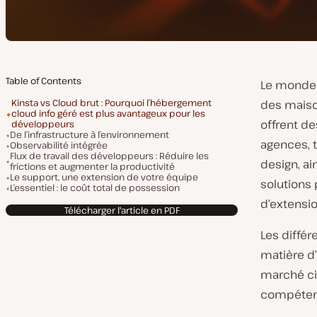
Table of Contents
Le monde 
Kinsta vs Cloud brut : Pourquoi l’hébergement
des maiso
cloud info géré est plus avantageux pour les
offrent de
développeurs
De l’infrastructure à l’environnement
agences, 
Observabilité intégrée
Flux de travail des développeurs : Réduire les
design, ai
frictions et augmenter la productivité
Le support, une extension de votre équipe
solutions
L’essentiel : le coût total de possession
d’extensi
Télécharger l'article en PDF
Les diffé
matière d
marché cib
compéten