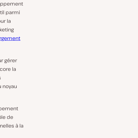
loppement
il parmi
ur la
keting
ergement
r gérer
ncore la
s
du noyau
oppement
ôle de
nelles à la