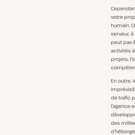
Cependant,
votre pro
humain. C
serveur, à
peut pas ê
activités 
projets, l
compéten
En outre,
imprévisib
de trafic 
l’agence e
développe
des milli
d’héberg