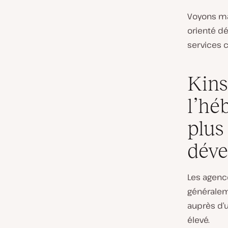
Voyons ma
orienté d
services
Kins
l’hé
plus
déve
Les agenc
généralem
auprès d’
élevé.