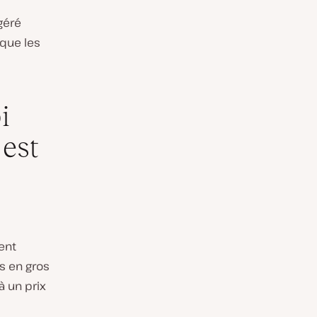
géré
 que les
i
 est
ent
s en gros
à un prix