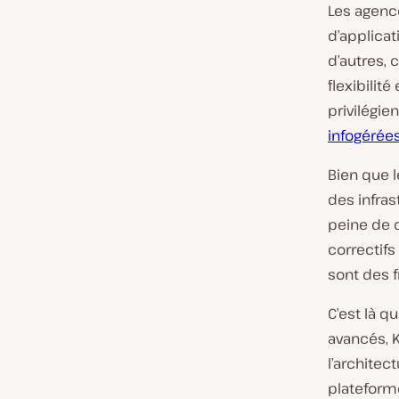
Les agenc
d’applica
d’autres, 
flexibilit
privilégien
infogérées
Bien que 
des infras
peine de c
correctifs
sont des 
C’est là q
avancés, 
l’architec
plateform