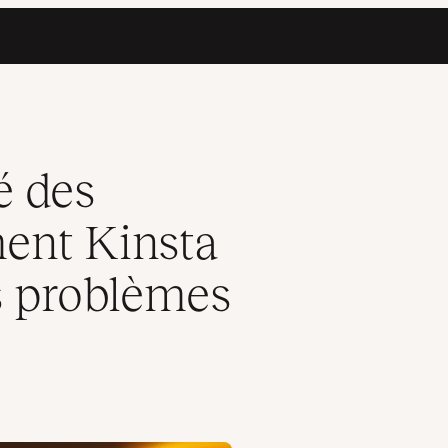
re les agences des problèmes d’infrastructure
é des
ent Kinsta
es problèmes