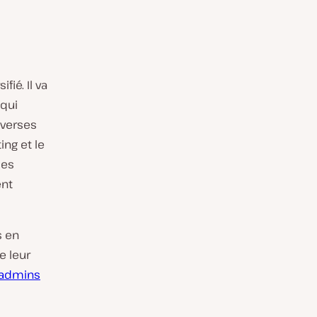
é. Il va
qui
iverses
ng et le
les
ent
s en
e leur
admins