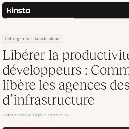
Kinsta®
Rechercher
Plateforme
Solutions
Connexion
Home
Centre de ressources
Blog
Libérer la productivité des développeurs : Comment Kinsta libè
Hébergement dans le cloud
Prix
Ressources
Libérer la productivit
Contact
développeurs : Comm
libère les agences d
d’infrastructure
Auteur
Carlo Daniele
Mis à jour
3 mars 2026