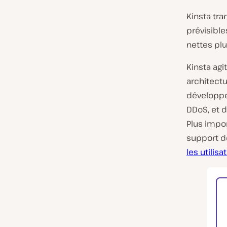
Kinsta tr
prévisibl
nettes plu
Kinsta ag
architectu
développe
DDoS, et d
Plus impo
support d
les utilis