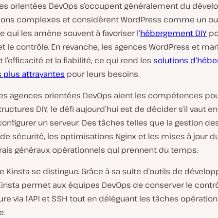
es orientées DevOps s’occupent généralement du déve
tions complexes et considèrent WordPress comme un out
ce qui les amène souvent à favoriser l’
hébergement DIY
po
é et le contrôle. En revanche, les agences WordPress et mar
t l’efficacité et la fiabilité, ce qui rend les
solutions d’héb
 plus attrayantes
pour leurs besoins.
les agences orientées DevOps aient les compétences pou
tructures DIY, le défi aujourd’hui est de décider s’il vaut e
onfigurer un serveur. Des tâches telles que la gestion de
 de sécurité, les optimisations Nginx et les mises à jour 
frais généraux opérationnels qui prennent du temps.
ue Kinsta se distingue. Grâce à sa suite d’outils de dével
Kinsta permet aux équipes DevOps de conserver le contr
ture via l’API et SSH tout en déléguant les tâches opération
e.