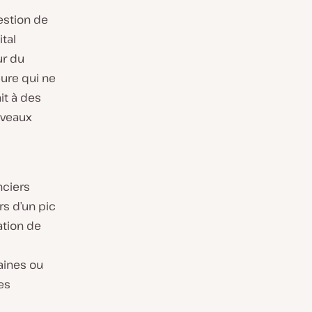
gestion de
tal
ur du
eure qui ne
it à des
uveaux
nciers
rs d’un pic
ation de
aines ou
es