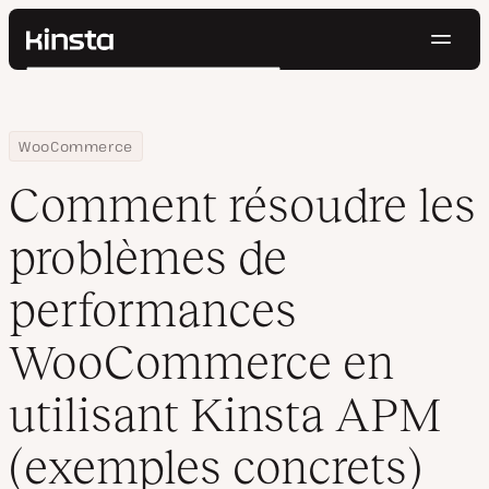
Navig
Kinsta®
Rechercher
Plateforme
Solutions
Connexion
Essayer gratuitement
Home
Centre de ressources
Blog
Comment résoudre les problèmes de performances WooCommerce
WooCommerce
Prix
Ressources
Comment résoudre les
Contact
problèmes de
performances
WooCommerce en
utilisant Kinsta APM
(exemples concrets)