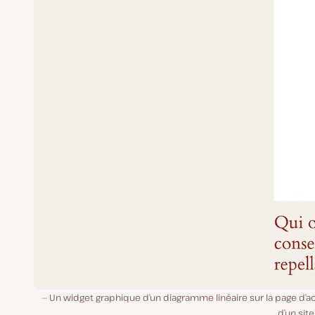
Un widget graphique d’un diagramme linéaire sur la page d’a
d’un sit