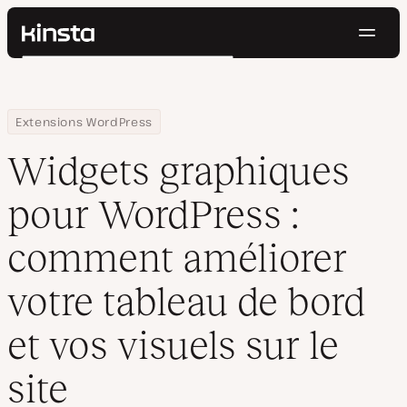
Navig
Kinsta®
Rechercher
Plateforme
Solutions
Connexion
Essayer gratuitement
Home
Centre de ressources
Blog
Widgets graphiques pour WordPress : comment améliorer votre ta
Extensions WordPress
Prix
Ressources
Widgets graphiques
Contact
pour WordPress :
comment améliorer
votre tableau de bord
et vos visuels sur le
site