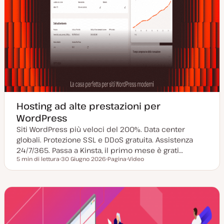
Hosting ad alte prestazioni per
WordPress
Siti WordPress più veloci del 200%. Data center
globali. Protezione SSL e DDoS gratuita. Assistenza
24/7/365. Passa a Kinsta, il primo mese è grati…
5 min di lettura
30 Giugno 2026
Pagina
Video
Tempo di lettura
D
P
T
a
o
i
t
s
p
a
t
o
a
t
d
g
y
i
g
p
c
i
e
o
o
n
r
t