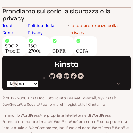
Prendiamo sul serio la sicurezza e la
privacy.
Trust
Politica della
Le tue preferenze sulla
Center
Privacy
privacy
SOC 2
ISO
Type II
27001
GDPR
CCPA
Kinsta
Kinsta
Kinsta
Kinsta
Kinsta
Cambia
su
su
su
su
su
lingua
GitHub
X
YouTube
Facebook
LinkedIn
© 2013 - 2026 Kinsta Inc. Tutti i diritti riservati.
Kinsta®, MyKinsta®,
DevKinsta®, e Sevalla® sono marchi registrati di Kinsta Inc.
Il marchio WordPress® è proprietà intellettuale di WordPress
Foundation, mentre i marchi Woo® e WooCommerce® sono proprietà
intellettuale di WooCommerce, Inc. L'uso dei nomi WordPress®, Woo® e