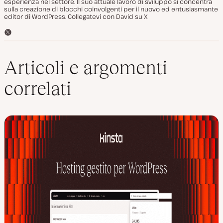
esperienza nel settore. Il suo attuale lavoro di sviluppo si concentra
sulla creazione di blocchi coinvolgenti per il nuovo ed entusiasmante
editor di WordPress. Collegatevi con David su X
T
w
i
t
Articoli e argomenti
t
e
correlati
r