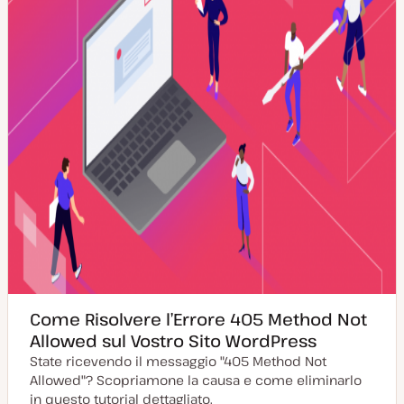
n
e
a
n
t
u
a
t
o
Come Risolvere l’Errore 405 Method Not
Allowed sul Vostro Sito WordPress
State ricevendo il messaggio "405 Method Not
Allowed"? Scopriamone la causa e come eliminarlo
in questo tutorial dettagliato.