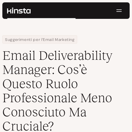
Navig
Kinsta®
Cerca
Piattaforma
Soluzioni
Accedi
Prova gratis
Home
Centro Risorse
Blog
Email Deliverability Manager: Cos’è Questo Ruolo Professionale 
Suggerimenti per l'Email Marketing
Prezzi
Risorse
Email Deliverability
Contatti
Manager: Cos’è
Questo Ruolo
Professionale Meno
Conosciuto Ma
Cruciale?