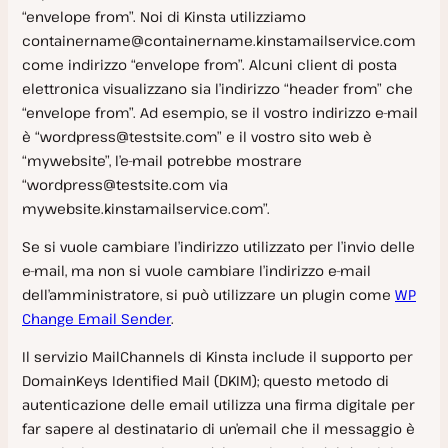
Domande Frequenti
“envelope from”. Noi di Kinsta utilizziamo
containername@containername.kinstamailservice.com
Metodi di pagamento
come indirizzo “envelope from”. Alcuni client di posta
Informazioni sulla fatturazione
elettronica visualizzano sia l’indirizzo “header from” che
Pagamenti non riusciti
“envelope from”. Ad esempio, se il vostro indirizzo e-mail
Fatture
è “
wordpress@testsite.com
” e il vostro sito web è
Crediti dell’account
“mywebsite”, l’e-mail potrebbe mostrare
“
wordpress@testsite.com
via
Tasse, IVA e GST
mywebsite.kinstamailservice.com”.
Piani di hosting WordPress
Se si vuole cambiare l’indirizzo utilizzato per l’invio delle
Scegliere il piano giusto
e-mail, ma non si vuole cambiare l’indirizzo e-mail
Impostazioni azienda
dell’amministratore, si può utilizzare un plugin come
WP
Cancellare il piano WordPress
Change Email Sender
.
Nuova azienda
Eccedenze
Il servizio MailChannels di Kinsta include il supporto per
SAML Single Sign-On (SSO)
Sconti
DomainKeys Identified Mail (DKIM); questo metodo di
Trasferimento di proprietà
autenticazione delle email utilizza una firma digitale per
SAML SSO con Okta
far sapere al destinatario di un’email che il messaggio è
Gestione degli utenti
SAML SSO con OneLogin