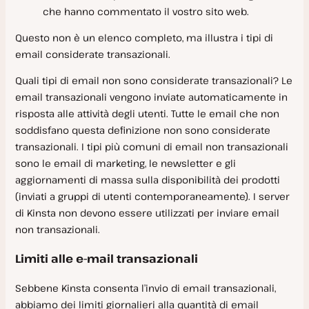
che hanno commentato il vostro sito web.
Stato del sistema
Questo non è un elenco completo, ma illustra i tipi di
Aggiornamenti dell’infrastruttura
email considerate transazionali.
Ruoli e responsabilità della sicurezza
Quali tipi di email non sono considerate transazionali? Le
Rimozione malware
email transazionali vengono inviate automaticamente in
risposta alle attività degli utenti. Tutte le email che non
Sedi dei data center
soddisfano questa definizione non sono considerate
Archiviazione di file e database
transazionali. I tipi più comuni di email non transazionali
sono le email di marketing, le newsletter e gli
Uptime garantito
aggiornamenti di massa sulla disponibilità dei prodotti
Garanzia di rimborso dell’hosting WordPress
(inviati a gruppi di utenti contemporaneamente). I server
di Kinsta non devono essere utilizzati per inviare email
Sevalla
non transazionali.
Programma di Ricerca
Limiti alle e-mail transazionali
Programma Referral
Sebbene Kinsta consenta l’invio di email transazionali,
Programma di affiliazione
abbiamo dei limiti giornalieri alla quantità di email