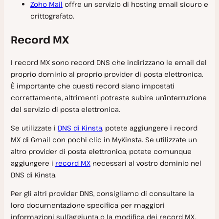
Zoho Mail
offre un servizio di hosting email sicuro e
Cron Job
Debug
Cache del Server
Protezione htpasswd
crittografato.
WP Admin
Test di velocità e carico
Protezione bot
Record MX
Git
Errori di connessione
Ricerca e sostituzione
Modifiche alla configurazione
Errori di connessione SSH e SFTP
I record MX sono record DNS che indirizzano le email del
Geolocalizzazione IP
proprio dominio al proprio provider di posta elettronica.
Indirizzi IP
Risoluzione dei problemi delle prestazioni
Email
È importante che questi record siano impostati
WP-CLI
correttamente, altrimenti potreste subire un’interruzione
Anteprima del sito
del servizio di posta elettronica.
Integrazione GitHub Actions
Early Hints
Bitbucket Pipelines
Se utilizzate i
DNS di Kinsta
, potete aggiungere i record
MX di Gmail con pochi clic in MyKinsta. Se utilizzate un
CDN
altro provider di posta elettronica, potete comunque
Gestione del database
aggiungere i
record MX
necessari al vostro dominio nel
Amazon CloudFront
DNS di Kinsta.
Sucuri
Database
DevKinsta
Per gli altri provider DNS, consigliamo di consultare la
Imperva CDN
Accesso al database
loro documentazione specifica per maggiori
Impostazioni
Ezoic
Importazione del database MySQL
informazioni sull’aggiunta o la modifica dei record MX.