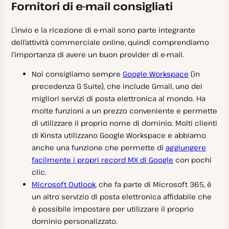
Fornitori di e-mail consigliati
Add-On
Rete multisito
Riavviare e aggiornare PHP
Statistiche
L’invio e la ricezione di e-mail sono parte integrante
Costanti PHP
dell’attività commerciale online, quindi comprendiamo
Migrazioni
Moduli PHP
Calcolo della larghezza di banda del server
l’importanza di avere un buon provider di e-mail.
Domini e DNS
Prestazioni PHP
Contare le visite
Migrazione Kinsta
Noi consigliamo sempre
Google Workspace
(in
Ambienti di staging
Prestazioni PHP su server dedicati
precedenza G Suite), che include Gmail, uno dei
Dati dell’origine della migrazione per fornitore di hosting
Proxy inverso
migliori servizi di posta elettronica al mondo. Ha
Monitoraggio
Migrate Guru
Certificati SSL
molte funzioni a un prezzo conveniente e permette
Gestione del sito
di utilizzare il proprio nome di dominio. Molti clienti
Migrazione manuale
DNS di Kinsta
Monitoraggio Blackfire
di Kinsta utilizzano Google Workspace e abbiamo
Risoluzione dei problemi
Migrazione con Duplicator
Record MX di Google
Lo strumento APM di Kinsta
File manager
anche una funzione che permette di
aggiungere
facilmente i propri record MX di Google
con pochi
Updating a Migrated Site Before Going Live
Riferimenti
URL temporaneo
Monitoraggio di New Relic
Etichette
Errori di Cloudflare
clic.
Annullare una richiesta di migrazione
Cache
Monitoraggio dell’uptime
Utenti di WordPress
Errori di connessione al database
Microsoft Outlook
, che fa parte di Microsoft 365, è
Glossario
Domande frequenti sulla migrazione
un altro servizio di posta elettronica affidabile che
Backup
GitLab CI/CD
Log del server
Domande tecniche frequenti
Edge Caching
è possibile impostare per utilizzare il proprio
Bloccare un indirizzo IP
Strumenti
Errori del server
dominio personalizzato.
Domande frequenti sugli SSL
Cache Redis
Disaster Recovery