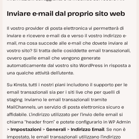
Come iniziare
Fastly CDN
Backup del database
Modalità offline
Inviare e-mail dal proprio sito web
Gestione del sito
Kinsta CDN
Installazione
Il vostro provider di posta elettronica vi permetterà di
Bunny
WP-CLI
Creare un sito
Posta in arrivo
inviare e ricevere e-mail da e verso il vostro indirizzo e-
Cloudflare
Gestione del database
mail, ma cosa succede alle e-mail che dovete inviare al
Versioni PHP
vostro sito? Si tratta delle cosiddette email transazionali,
Altri fornitori di CDN
Risoluzione dei problemi
Sottodominio multisito
Database manager
ovvero quelle email che vengono generate
Riferimenti
automaticamente dal vostro sito WordPress in risposta a
Accesso da un altro dispositivo
Strumenti per database esterni
Problemi con Docker
una qualche attività dell’utente.
Integrazione di Kinsta
Codici di errore
Domande frequenti
Su Kinsta, tutti i nostri piani includono il supporto per le
Supporto Xdebug
Disinstallare DevKinsta
email transazionali sia per i siti live che per quelli di
L’API di Kinsta
staging. Inviamo le email transazionali tramite
Log e debug
MailChannels, un servizio di posta elettronica sicuro e
Riferimenti API di Kinsta
Problemi di Windows
affidabile. L’indirizzo utilizzato per l’invio delle email si
chiama “header from” e potete configurarlo in WP Admin
Fatturazione
>
Impostazioni
>
Generali
>
Indirizzo Email
. Se non è
impostato, le email transazionali utilizzano l’indirizzo