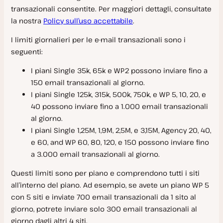
Contenuti non consentiti
transazionali consentite. Per maggiori dettagli, consultate
Comunicare una vulnerabilità
la nostra
Policy sull’uso accettabile
.
Account e domini russi
I limiti giornalieri per le e-mail transazionali sono i
seguenti:
SOC 2
I piani Single 35k, 65k e WP2 possono inviare fino a
150 email transazionali al giorno.
I piani Single 125k, 315k, 500k, 750k, e WP 5, 10, 20, e
40 possono inviare fino a 1.000 email transazionali
al giorno.
I piani Single 1,25M, 1,9M, 2,5M, e 3,15M, Agency 20, 40,
e 60, and WP 60, 80, 120, e 150 possono inviare fino
a 3.000 email transazionali al giorno.
Questi limiti sono per piano e comprendono tutti i siti
all’interno del piano. Ad esempio, se avete un piano WP 5
con 5 siti e inviate 700 email transazionali da 1 sito al
giorno, potrete inviare solo 300 email transazionali al
giorno dagli altri 4 siti.