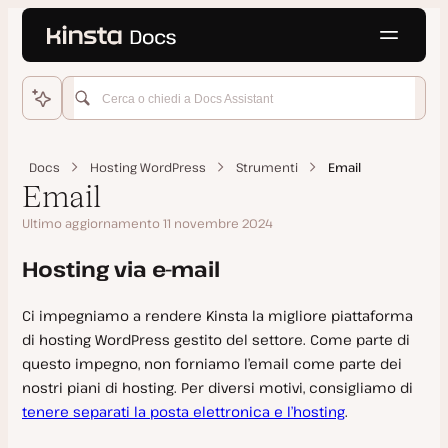
Language
ntenuto principale
Home
Hosting WordPress
Docs
Hosting WordPress
Strumenti
Email
Come iniziare
Email
Trasferire gli Ambienti
Ultimo aggiornamento 11 novembre 2024
Caratteristiche
Plugin e temi
Infrastruttura
Hosting via e-mail
Plugin Must Use (MU)
Aggiungere un sito
Plugin vietati e incompatibili
Ci impegniamo a rendere Kinsta la migliore piattaforma
SSH
Checklist per il “Go Live”
Modalità di manutenzione di WordPress
di hosting WordPress gestito del settore. Come parte di
SFTP
questo impegno, non forniamo l’email come parte dei
Installazione manuale
Domande frequenti su temi e plugin
nostri piani di hosting. Per diversi motivi, consigliamo di
Redirect
Server dedicato
Aggiornamenti automatici
tenere separati la posta elettronica e l’hosting
.
PHP
Clonare un sito
Gestire i plugin e i temi