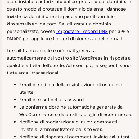
stato inviato e autorizzato dal proprietario del dominio. In
Log attività
questo modo si protegge il dominio da email dannose
SAML SSO con Google Workspace
inviate da domini che si spacciano per il dominio
SAML SSO con Microsoft Entra
kinstamailservice.com. Se utilizzate un dominio
Impostazioni utente
personalizzato, dovete
impostare i record DNS
per SPF e
Domande frequenti su SAML SSO
DMARC per applicare i criteri di sicurezza delle email.
Eliminare un account Kinsta
Ping Identity SAML SSO
L’email transazionale è un’email generata
Omni-search
automaticamente dal vostro sito WordPress in risposta a
Accesso
qualche attività dell’utente. Ad esempio, le seguenti sono
Notifiche
tutte email transazionali:
Email di notifica della registrazione di un nuovo
utente.
Supporto
Email di reset della password.
Ambito del Supporto
Le conferme d’ordine automatiche generate da
WooCommerce o da un altro plugin di ecommerce.
Contattare il supporto
Hosting WordPress
Notifiche di moderazione di nuovi commenti
inviate all’amministratore del sito web.
Informazioni sul servizio
Notifiche di risposta ai commenti inviate agli utenti