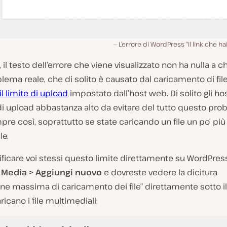
L’errore di WordPress “Il link che ha
 il testo dell’errore che viene visualizzato non ha nulla a 
blema reale, che di solito è causato dal caricamento di fil
l limite di upload
impostato dall’host web. Di solito gli ho
di upload abbastanza alto da evitare del tutto questo pr
re così, soprattutto se state caricando un file un po’ pi
le.
ificare voi stessi questo limite direttamente su WordPres
u
Media > Aggiungi nuovo
e dovreste vedere la dicitura
e massima di caricamento dei file” direttamente sotto il
aricano i file multimediali: