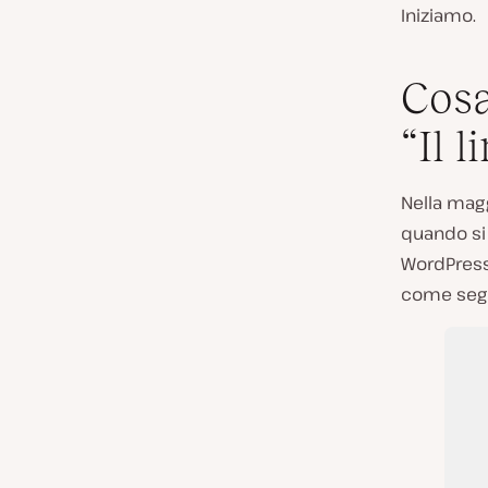
Iniziamo.
Cosa
“Il 
Nella magg
quando si
WordPress 
come seg