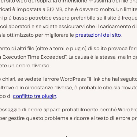
del sito web qui sopra, la dimensione massima dei file c
icati è impostata a 512 MB, che è davvero molto. Un limite
 più basso potrebbe essere preferibile se il sito è frequ
ollaboratori e se volete assicurarvi che il caricamento d
sia ottimizzato per migliorare le
prestazioni del sito
.
nto di altri file (oltre a temi e plugin) di solito provoca l’er
Execution Time Exceeded”. La causa è la stessa, ma in q
te un errore diverso.
 chiari, se vedete l’errore WordPress “Il link che hai seguit
ltrove o in circostanze diverse, è probabile che sia dovut
ipo di
conflitto tra plugin
.
ssaggio di errore appare probabilmente perché WordPr
r gestire questo problema e ricorre al testo di errore pr