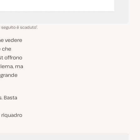
i seguito è scaduto”.
che vedere
e che
st offrono
oblema, ma
ù grande
s. Basta
 riquadro