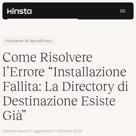
Navig
Kinsta®
Cerca
Piattaforma
Soluzioni
Accedi
Prova gratis
Home
Centro Risorse
Blog
Come Risolvere l’Errore “Installazione Fallita: La Directory di Dest
Problemi di WordPress
Prezzi
Risorse
Come Risolvere
Contatti
l’Errore “Installazione
Fallita: La Directory di
Destinazione Esiste
Già”
Autore
Salman Ravoof
Aggiornato
1 Ottobre 2025