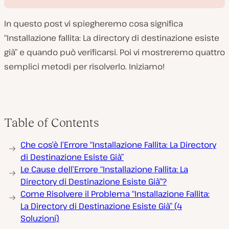
In questo post vi spiegheremo cosa significa
“Installazione fallita: La directory di destinazione esiste
già” e quando può verificarsi. Poi vi mostreremo quattro
semplici metodi per risolverlo. Iniziamo!
R
i
p
r
o
d
Table of Contents
u
c
i
v
Che cos’è l’Errore “Installazione Fallita: La Directory
i
di Destinazione Esiste Già”
d
e
Le Cause dell’Errore “Installazione Fallita: La
o
Directory di Destinazione Esiste Già”?
Come Risolvere il Problema “Installazione Fallita:
La Directory di Destinazione Esiste Già” (4
Soluzioni)