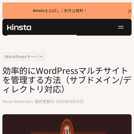
Kinstaをお試し｜初月は無料！
バ
ナ
ー
を
ナ
閉
Kinsta®
検
じ
ビ
プラットフォーム
る
索
ゲ
ソリューション
ログイン
無料でお試し
ー
Home
リソースセンター
効率的にWordPressマルチサイトを管理する方法（サブドメイン/デ
WordPressサーバー
価格設定
リソース
シ
効率的にWordPressマルチサイト
お問い合わせ
ョ
を管理する方法（サブドメイン/デ
ン
ィレクトリ対応）
執
Steve Bonisteel
最終更新日
2024年12月10日
筆