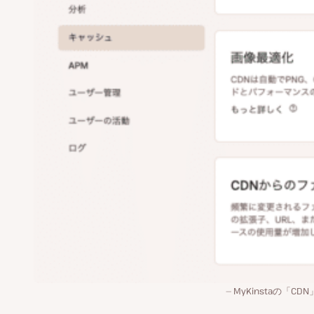
MyKinstaの「CD