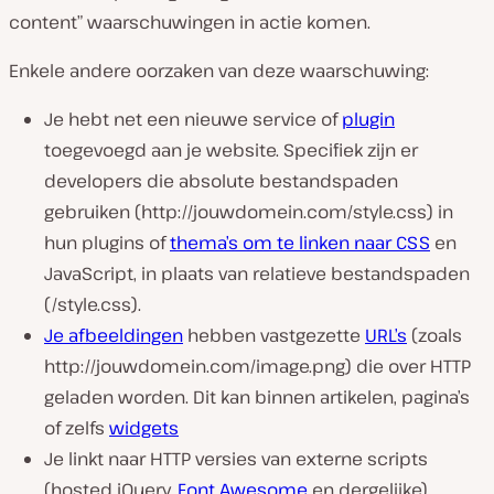
content” waarschuwingen in actie komen.
Enkele andere oorzaken van deze waarschuwing:
Je hebt net een nieuwe service of
plugin
toegevoegd aan je website. Specifiek zijn er
developers die absolute bestandspaden
gebruiken (
http://jouwdomein.com/style.css
) in
hun plugins of
thema’s om te linken naar CSS
en
JavaScript, in plaats van relatieve bestandspaden
(
/style.css
).
Je afbeeldingen
hebben vastgezette
URL’s
(zoals
http://jouwdomein.com/image.png
) die over HTTP
geladen worden. Dit kan binnen artikelen, pagina’s
of zelfs
widgets
Je linkt naar HTTP versies van externe scripts
(hosted jQuery,
Font Awesome
en dergelijke).