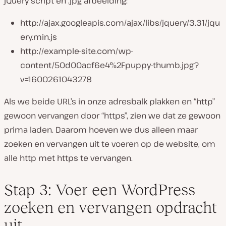
jQuery script en .jpg afbeelding:
http://ajax.googleapis.com/ajax/libs/jquery/3.31/jqu
ery.min.js
http://example-site.com/wp-
content/50d00acf6e4%2Fpuppy-thumb.jpg?
v=1600261043278
Als we beide URL’s in onze adresbalk plakken en “http”
gewoon vervangen door “https”, zien we dat ze gewoon
prima laden. Daarom hoeven we dus alleen maar
zoeken en vervangen uit te voeren op de website, om
alle http met https te vervangen.
Stap 3: Voer een WordPress
zoeken en vervangen opdracht
uit