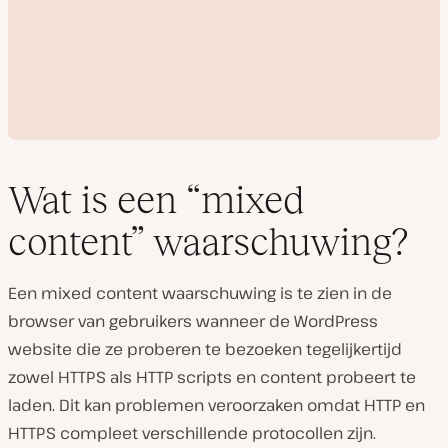
Wat is een “mixed
content” waarschuwing?
V
i
Een mixed content waarschuwing is te zien in de
d
e
browser van gebruikers wanneer de WordPress
o
a
website die ze proberen te bezoeken tegelijkertijd
f
s
zowel HTTPS als HTTP scripts en content probeert te
p
laden. Dit kan problemen veroorzaken omdat HTTP en
e
l
HTTPS compleet verschillende protocollen zijn.
e
n