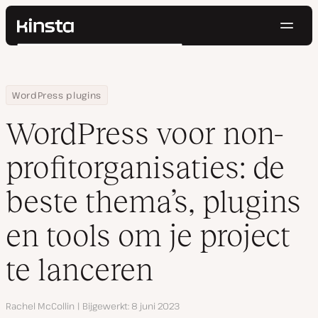
Navig
Kinsta®
Zoeken
Platform
Oplossingen
Inloggen
Probeer gratis
Home
Hulpbronnen
Blog
WordPress voor non-profitorganisaties: de beste thema’s, plugins
WordPress plugins
Prijzen
Bronnen
WordPress voor non-
Contact
profitorganisaties: de
beste thema’s, plugins
en tools om je project
te lanceren
Auteur
Rachel McCollin
Bijgewerkt
8 juni 2023