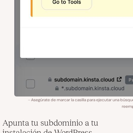
Asegúrate de marcar la casilla para ejecutar una búsq
reemp
Apunta tu subdominio a tu
instalación de WordPress